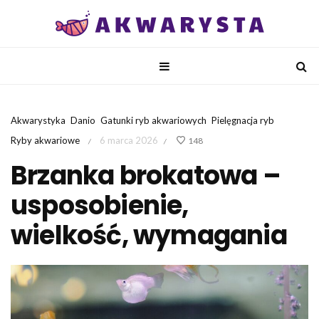
Akwarystyka
Danio
Gatunki ryb akwariowych
Pielęgnacja ryb
Ryby akwariowe
6 marca 2026
148
/
/
Brzanka brokatowa –
usposobienie,
wielkość, wymagania