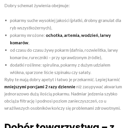
Dobry schemat żywienia obejmuje:
pokarmy suche wysokiej jakości (płatki, drobny granulat dla
ryb wszystkożernych),
pokarmy mrożone:
ochotka, artemia, wodzień, larwy
komarów
,
od czasu do czasu żywy pokarm (dafnia, rozwielitka, larwy
komarów, rureczniki – przy sprawdzonym źródle),
dodatki roślinne: spirulina, pokarmy z dużym udziałem
włókna, sparzone liście szpinaku czy sałaty.
Ryby te mają dobry apetyt i łatwo je przekarmić. Lepiej karmić
mniejszymi porcjami 2 razy dziennie
niż zasypywać akwarium
jednorazowo dużą ilością pokarmu. Nadmiar jedzenia szybko
obciąża filtrację i podnosi poziom zanieczyszczeń, co u
wrażliwszych osobników kończy się problemami zdrowotnymi.
Dobór towarzystwa – z