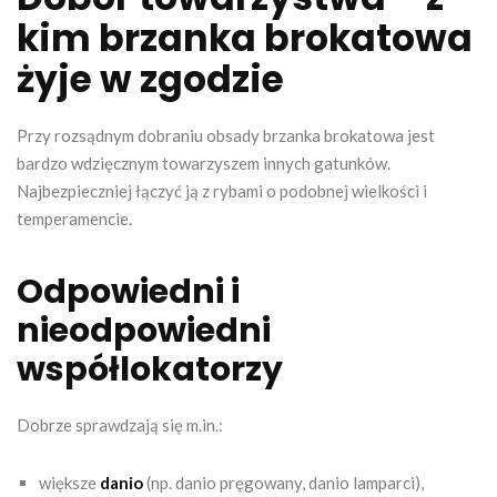
kim brzanka brokatowa
żyje w zgodzie
Przy rozsądnym dobraniu obsady brzanka brokatowa jest
bardzo wdzięcznym towarzyszem innych gatunków.
Najbezpieczniej łączyć ją z rybami o podobnej wielkości i
temperamencie.
Odpowiedni i
nieodpowiedni
współlokatorzy
Dobrze sprawdzają się m.in.:
większe
danio
(np. danio pręgowany, danio lamparci),