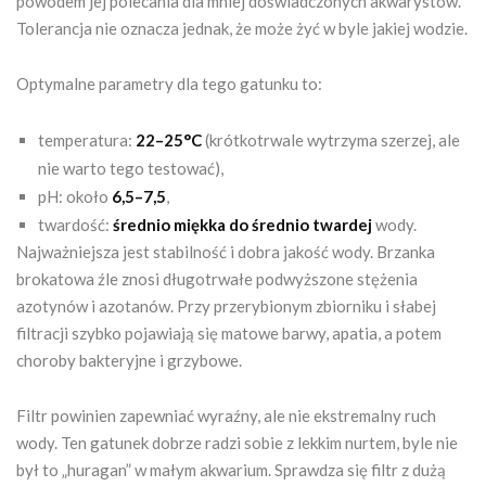
powodem jej polecania dla mniej doświadczonych akwarystów.
Tolerancja nie oznacza jednak, że może żyć w byle jakiej wodzie.
Optymalne parametry dla tego gatunku to:
temperatura:
22–25°C
(krótkotrwale wytrzyma szerzej, ale
nie warto tego testować),
pH: około
6,5–7,5
,
twardość:
średnio miękka do średnio twardej
wody.
Najważniejsza jest stabilność i dobra jakość wody. Brzanka
brokatowa źle znosi długotrwałe podwyższone stężenia
azotynów i azotanów. Przy przerybionym zbiorniku i słabej
filtracji szybko pojawiają się matowe barwy, apatia, a potem
choroby bakteryjne i grzybowe.
Filtr powinien zapewniać wyraźny, ale nie ekstremalny ruch
wody. Ten gatunek dobrze radzi sobie z lekkim nurtem, byle nie
był to „huragan” w małym akwarium. Sprawdza się filtr z dużą