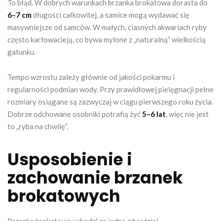
To błąd. W dobrych warunkach brzanka brokatowa dorasta do
6–7 cm
długości całkowitej, a samice mogą wydawać się
masywniejsze od samców. W małych, ciasnych akwariach ryby
często karłowacieją, co bywa mylone z „naturalną” wielkością
gatunku.
Tempo wzrostu zależy głównie od jakości pokarmu i
regularności podmian wody. Przy prawidłowej pielęgnacji pełne
rozmiary osiągane są zazwyczaj w ciągu pierwszego roku życia.
Dobrze odchowane osobniki potrafią żyć
5–6 lat
, więc nie jest
to „ryba na chwilę”.
Usposobienie i
zachowanie brzanek
brokatowych
Brzanka brokatowa uchodzi za jedną z bardziej