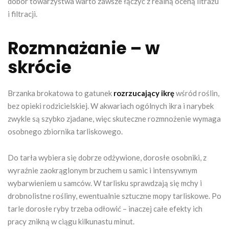
dobór towarzystwa warto zawsze łączyć z realną oceną litrażu
i filtracji.
Rozmnażanie – w
skrócie
Brzanka brokatowa to gatunek
rozrzucający ikrę
wśród roślin,
bez opieki rodzicielskiej. W akwariach ogólnych ikra i narybek
zwykle są szybko zjadane, więc skuteczne rozmnożenie wymaga
osobnego zbiornika tarliskowego.
Do tarła wybiera się dobrze odżywione, dorosłe osobniki, z
wyraźnie zaokrąglonym brzuchem u samic i intensywnym
wybarwieniem u samców. W tarlisku sprawdzają się mchy i
drobnolistne rośliny, ewentualnie sztuczne mopy tarliskowe. Po
tarle dorosłe ryby trzeba odłowić – inaczej całe efekty ich
pracy znikną w ciągu kilkunastu minut.