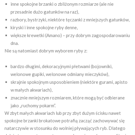
inne spokojne brzanki o zbliżonym rozmiarze (ale nie
przesadnie dużo gatunków na raz),
razbory, bystrzyki, niektóre tęczanki z mniejszych gatunków,
kiryski i inne spokojne ryby denne,
większe krewetki (Amano) – przy dobrym zagospodarowaniu
dna.
Nie są natomiast dobrym wyborem ryby z:
bardzo długimi, dekoracyjnymi płetwami (bojowniki,
welonowe gupiki, welonowe odmiany mieczyków),
skrajnie spokojnym usposobieniem (niektóre gurami, apisto
w małych akwariach),
znacznie mniejszym rozmiarem, które mogą być odbierane
jako „ruchomy pokarm”.
W zbyt małych akwariach lub przy zbyt dużym ścisku nawet
spokojne brzanki brokatowe potrafią zacząć zachowywać się
natarczywie w stosunku do wolniej pływających ryb. Dlatego