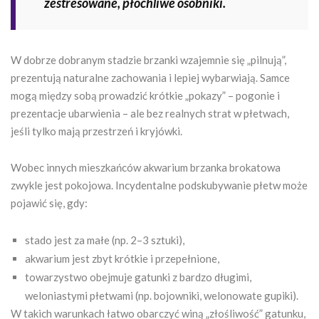
zestresowane, płochliwe osobniki.
W dobrze dobranym stadzie brzanki wzajemnie się „pilnują”,
prezentują naturalne zachowania i lepiej wybarwiają. Samce
mogą między sobą prowadzić krótkie „pokazy” – pogonie i
prezentacje ubarwienia – ale bez realnych strat w płetwach,
jeśli tylko mają przestrzeń i kryjówki.
Wobec innych mieszkańców akwarium brzanka brokatowa
zwykle jest pokojowa. Incydentalne podskubywanie płetw może
pojawić się, gdy:
stado jest za małe (np. 2–3 sztuki),
akwarium jest zbyt krótkie i przepełnione,
towarzystwo obejmuje gatunki z bardzo długimi,
weloniastymi płetwami (np. bojowniki, welonowate gupiki).
W takich warunkach łatwo obarczyć winą „złośliwość” gatunku,