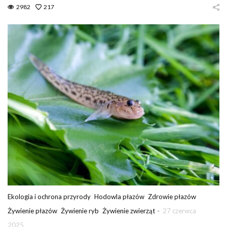
2982
217
Ekologia i ochrona przyrody
Hodowla płazów
Zdrowie płazów
-
Żywienie płazów
Żywienie ryb
Żywienie zwierząt
27 czerwca
2025