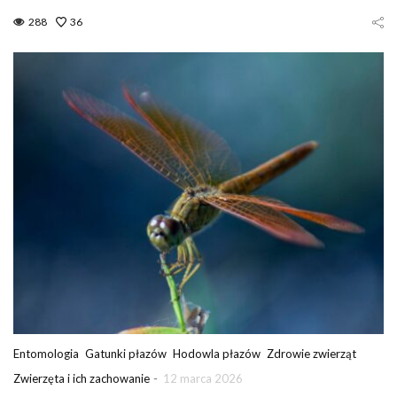
288
36
Entomologia
Gatunki płazów
Hodowla płazów
Zdrowie zwierząt
-
Zwierzęta i ich zachowanie
12 marca 2026