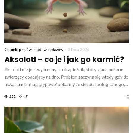
-
Gatunki płazów
Hodowla płazów
3 lipca 2026
Aksolotl – co je i jak go karmić?
Aksolotl nie jest wybredny: to drapieżnik, który zjada pokarm
zwierzęcy opadający na dno. Problem zaczyna się wtedy, gdy do
akwarium trafiają „typowe” pokarmy ze sklepu zoologicznego,…
232
47