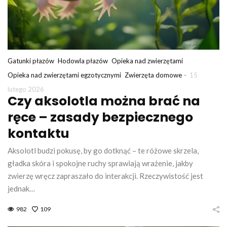
Gatunki płazów
Hodowla płazów
Opieka nad zwierzętami
-
Opieka nad zwierzętami egzotycznymi
Zwierzęta domowe
15
lutego 2026
Czy aksolotla można brać na
ręce – zasady bezpiecznego
kontaktu
Aksolotl budzi pokusę, by go dotknąć – te różowe skrzela,
gładka skóra i spokojne ruchy sprawiają wrażenie, jakby
zwierzę wręcz zapraszało do interakcji. Rzeczywistość jest
jednak…
982
109