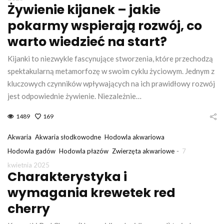
Żywienie kijanek – jakie
pokarmy wspierają rozwój, co
warto wiedzieć na start?
Kijanki to niezwykle fascynujące stworzenia, które przechodzą
spektakularną metamorfozę w swoim cyklu życiowym. Jednym z
kluczowych czynników wpływających na ich prawidłowy rozwój
jest odpowiednie żywienie. Niezależnie…
1489
169
Akwaria
Akwaria słodkowodne
Hodowla akwariowa
-
Hodowla gadów
Hodowla płazów
Zwierzęta akwariowe
7
kwietnia 2025
Charakterystyka i
wymagania krewetek red
cherry