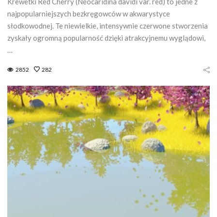
Krewetki Red Cherry (Neocaridina davidi var. red) to jedne z
najpopularniejszych bezkręgowców w akwarystyce
słodkowodnej. Te niewielkie, intensywnie czerwone stworzenia
zyskały ogromną popularność dzięki atrakcyjnemu wyglądowi,
…
2852
282