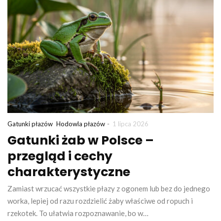
-
Gatunki płazów
Hodowla płazów
1 lipca 2026
Gatunki żab w Polsce –
przegląd i cechy
charakterystyczne
Zamiast wrzucać wszystkie płazy z ogonem lub bez do jednego
worka, lepiej od razu rozdzielić żaby właściwe od ropuch i
rzekotek. To ułatwia rozpoznawanie, bo w…