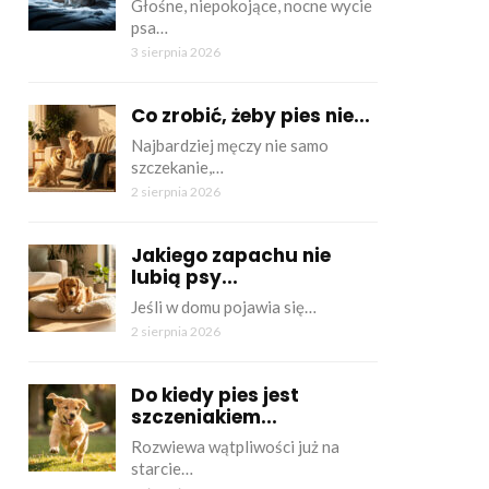
Głośne, niepokojące, nocne wycie
psa…
3 sierpnia 2026
Co zrobić, żeby pies nie...
Najbardziej męczy nie samo
szczekanie,…
2 sierpnia 2026
Jakiego zapachu nie
lubią psy...
Jeśli w domu pojawia się…
2 sierpnia 2026
Do kiedy pies jest
szczeniakiem...
Rozwiewa wątpliwości już na
starcie…