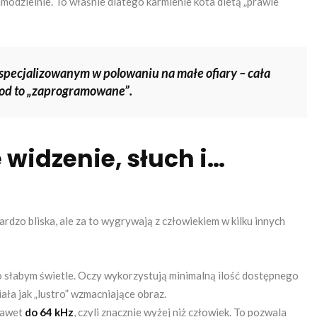
amodzielnie. To właśnie dlatego karmienie kota dietą „prawie
yspecjalizowanym w polowaniu na małe ofiary – cała
pod to „zaprogramowane”.
 widzenie, słuch i…
dzo bliska, ale za to wygrywają z człowiekiem w kilku innych
zo słabym świetle. Oczy wykorzystują minimalną ilość dostępnego
ała jak „lustro” wzmacniające obraz.
 nawet
do 64 kHz
, czyli znacznie wyżej niż człowiek. To pozwala