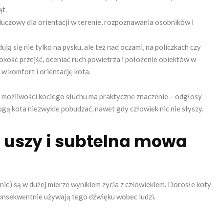
ąt.
kluczowy dla orientacji w terenie, rozpoznawania osobników i
dują się nie tylko na pysku, ale też nad oczami, na policzkach czy
rokość przejść, oceniać ruch powietrza i położenie obiektów w
w komfort i orientację kota.
 możliwości kociego słuchu ma praktyczne znaczenie – odgłosy
ą kota niezwykle pobudzać, nawet gdy człowiek nic nie słyszy.
 uszy i subtelna mowa
nie) są w dużej mierze wynikiem życia z człowiekiem. Dorosłe koty
konsekwentnie używają tego dźwięku wobec ludzi.