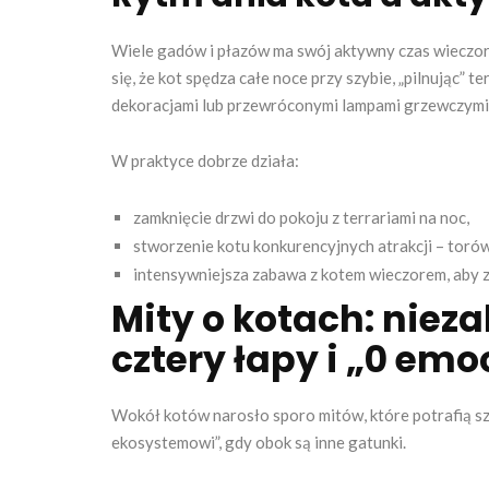
Wiele gadów i płazów ma swój aktywny czas wieczore
się, że kot spędza całe noce przy szybie, „pilnując” 
dekoracjami lub przewróconymi lampami grzewczymi
W praktyce dobrze działa:
zamknięcie drzwi do pokoju z terrariami na noc,
stworzenie kotu konkurencyjnych atrakcji – torów
intensywniejsza zabawa z kotem wieczorem, aby zmn
Mity o kotach: niez
cztery łapy i „0 emo
Wokół kotów narosło sporo mitów, które potrafią sz
ekosystemowi”, gdy obok są inne gatunki.