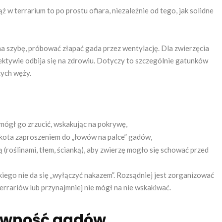
 w terrarium to po prostu ofiara, niezależnie od tego, jak solidne
 szybę, próbować złapać gada przez wentylację. Dla zwierzęcia
pektywie odbija się na zdrowiu. Dotyczy to szczególnie gatunków
zych węży.
e mógł go zrzucić, wskakując na pokrywę,
 kota zaproszeniem do „łowów na palce” gadów,
ą (roślinami, tłem, ścianką), aby zwierzę mogło się schować przed
iego nie da się „wyłączyć nakazem”. Rozsądniej jest zorganizować
terrariów lub przynajmniej nie mógł na nie wskakiwać.
tywność gadów