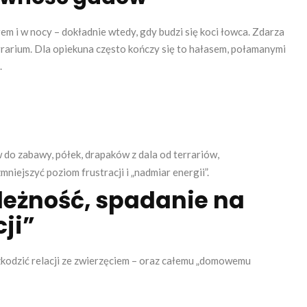
m i w nocy – dokładnie wtedy, gdy budzi się koci łowca. Zdarza
terrarium. Dla opiekuna często kończy się to hałasem, połamanymi
.
 do zabawy, półek, drapaków z dala od terrariów,
iejszyć poziom frustracji i „nadmiar energii”.
ależność, spadanie na
cji”
kodzić relacji ze zwierzęciem – oraz całemu „domowemu