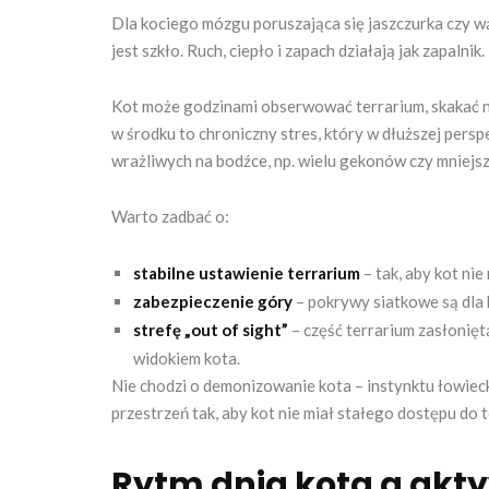
Dla kociego mózgu poruszająca się jaszczurka czy wąż
jest szkło. Ruch, ciepło i zapach działają jak zapalnik.
Kot może godzinami obserwować terrarium, skakać na
w środku to chroniczny stres, który w dłuższej pers
wrażliwych na bodźce, np. wielu gekonów czy mniejs
Warto zadbać o:
stabilne ustawienie terrarium
– tak, aby kot ni
zabezpieczenie góry
– pokrywy siatkowe są dla
strefę „out of sight”
– część terrarium zasłonięt
widokiem kota.
Nie chodzi o demonizowanie kota – instynktu łowieck
przestrzeń tak, aby kot nie miał stałego dostępu do 
Rytm dnia kota a ak