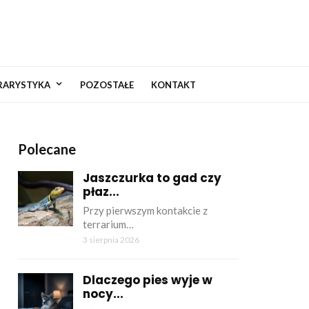
RARYSTYKA
POZOSTAŁE
KONTAKT
Polecane
Jaszczurka to gad czy
płaz...
Przy pierwszym kontakcie z
terrarium…
3 sierpnia 2026
Dlaczego pies wyje w
nocy...