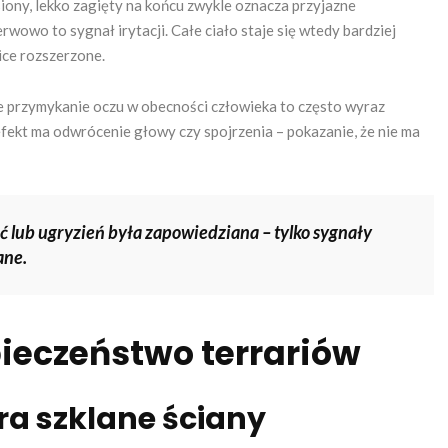
ony, lekko zagięty na końcu zwykle oznacza przyjazne
erwowo to sygnał irytacji. Całe ciało staje się wtedy bardziej
nice rozszerzone.
 przymykanie oczu w obecności człowieka to często wyraz
fekt ma odwrócenie głowy czy spojrzenia – pokazanie, że nie ma
 lub ugryzień była zapowiedziana – tylko sygnały
ane.
ieczeństwo terrariów
ra szklane ściany