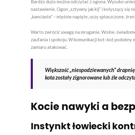
Bardzo dużo można odczytać z ogona. Wysoko uniesi
nastawienie. Ogon „sztywny jak kij” i kołyszący się n
„kanciaste” – mięśnie napięte, uszy spłaszczone, źre
Warto zwrócić uwagę na mruganie. Wolne, świadome
zaufania i spokoju. W komunikacji kot–kot podobny e
zamiaru atakować.
Większość „niespodziewanych” drapnięć
kota zostały zignorowane lub źle odczyt
Kocie nawyki a bezp
Instynkt łowiecki kont