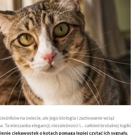
ieżników na świecie, ale jego biologia i zachowanie wciąż
Ta mieszanka elegancji, niezależności i… całkiem brutalnej logiki
enie ciekawostek o kotach pomaga lepiej czytać ich sygnały,