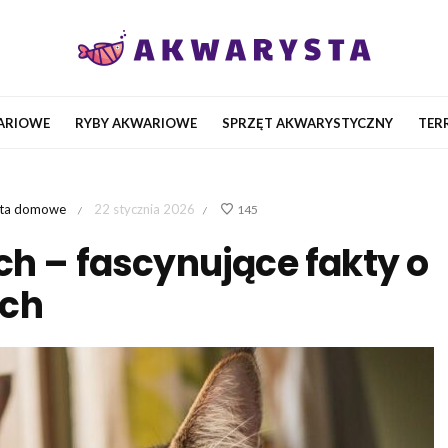
ARIOWE
RYBY AKWARIOWE
SPRZĘT AKWARYSTYCZNY
TER
ęta domowe
22 stycznia 2026
145
/
/
ch – fascynujące fakty o
ach