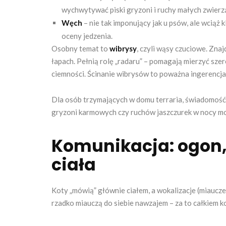
wychwytywać piski gryzoni i ruchy małych zwierz
Węch
– nie tak imponujący jak u psów, ale wciąż 
oceny jedzenia.
Osobny temat to
wibrysy
, czyli wąsy czuciowe. Znaj
łapach. Pełnią rolę „radaru” – pomagają mierzyć sze
ciemności. Ścinanie wibrysów to poważna ingerencja 
Dla osób trzymających w domu terraria, świadomość
gryzoni karmowych czy ruchów jaszczurek w nocy mog
Komunikacja: ogon,
ciała
Koty „mówią” głównie ciałem, a wokalizacje (miaucze
rzadko miauczą do siebie nawzajem – za to całkiem 