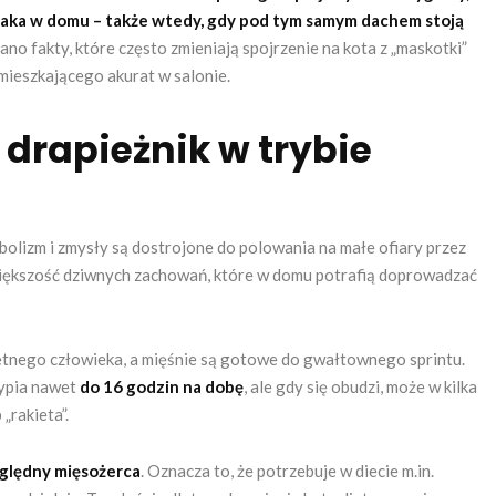
rzaka w domu – także wtedy, gdy pod tym samym dachem stoją
ano fakty, które często zmieniają spojrzenie na kota z „maskotki”
mieszkającego akurat w salonie.
 drapieżnik w trybie
bolizm i zmysły są dostrojone do polowania na małe ofiary przez
 większość dziwnych zachowań, które w domu potrafią doprowadzać
iętnego człowieka, a mięśnie są gotowe do gwałtownego sprintu.
sypia nawet
do 16 godzin na dobę
, ale gdy się obudzi, może w kilka
„rakieta”.
ględny mięsożerca
. Oznacza to, że potrzebuje w diecie m.in.