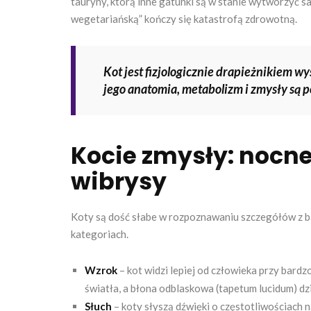
tauryny, którą inne gatunki są w stanie wytworzyć s
wegetariańską” kończy się katastrofą zdrowotną.
Kot jest fizjologicznie drapieżnikiem w
jego anatomia, metabolizm i zmysły są 
Kocie zmysły: nocne
wibrysy
Koty są dość słabe w rozpoznawaniu szczegółów z bar
kategoriach.
Wzrok
– kot widzi lepiej od człowieka przy bard
światła, a błona odblaskowa (tapetum lucidum) dzi
Słuch
– koty słyszą dźwięki o częstotliwościach