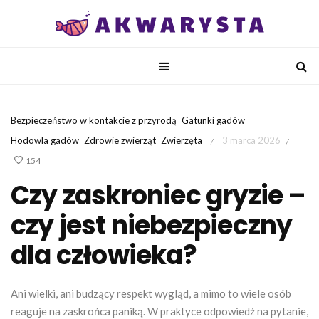
Bezpieczeństwo w kontakcie z przyrodą
Gatunki gadów
Hodowla gadów
Zdrowie zwierząt
Zwierzęta
3 marca 2026
/
/
154
Czy zaskroniec gryzie –
czy jest niebezpieczny
dla człowieka?
Ani wielki, ani budzący respekt wygląd, a mimo to wiele osób
reaguje na zaskrońca paniką. W praktyce odpowiedź na pytanie,