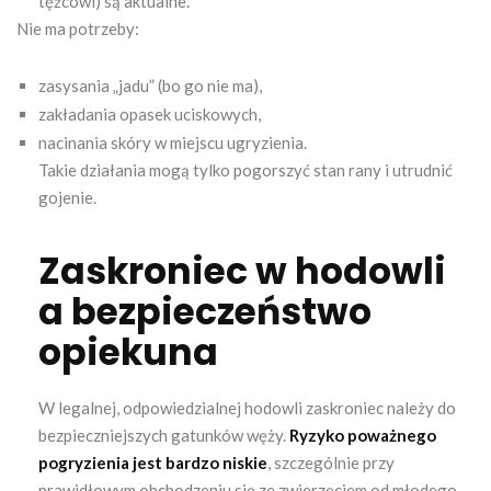
tężcowi) są aktualne.
Nie ma potrzeby:
zasysania „jadu” (bo go nie ma),
zakładania opasek uciskowych,
nacinania skóry w miejscu ugryzienia.
Takie działania mogą tylko pogorszyć stan rany i utrudnić
gojenie.
Zaskroniec w hodowli
a bezpieczeństwo
opiekuna
W legalnej, odpowiedzialnej hodowli zaskroniec należy do
bezpieczniejszych gatunków węży.
Ryzyko poważnego
pogryzienia jest bardzo niskie
, szczególnie przy
prawidłowym obchodzeniu się ze zwierzęciem od młodego