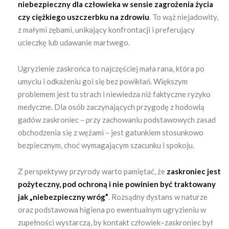
niebezpieczny dla człowieka w sensie zagrożenia życia
czy ciężkiego uszczerbku na zdrowiu
. To wąż niejadowity,
z małymi zębami, unikający konfrontacji i preferujący
ucieczkę lub udawanie martwego.
Ugryzienie zaskrońca to najczęściej mała rana, która po
umyciu i odkażeniu goi się bez powikłań. Większym
problemem jest tu strach i niewiedza niż faktyczne ryzyko
medyczne. Dla osób zaczynających przygodę z hodowlą
gadów zaskroniec – przy zachowaniu podstawowych zasad
obchodzenia się z wężami – jest gatunkiem stosunkowo
bezpiecznym, choć wymagającym szacunku i spokoju.
Z perspektywy przyrody warto pamiętać, że
zaskroniec jest
pożyteczny, pod ochroną i nie powinien być traktowany
jak „niebezpieczny wróg”
. Rozsądny dystans w naturze
oraz podstawowa higiena po ewentualnym ugryzieniu w
zupełności wystarczą, by kontakt człowiek–zaskroniec był