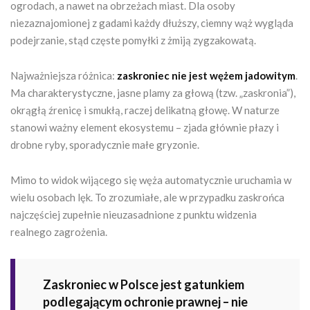
ogrodach, a nawet na obrzeżach miast. Dla osoby
niezaznajomionej z gadami każdy dłuższy, ciemny wąż wygląda
podejrzanie, stąd częste pomyłki z żmiją zygzakowatą.
Najważniejsza różnica:
zaskroniec nie jest wężem jadowitym
.
Ma charakterystyczne, jasne plamy za głową (tzw. „zaskronia”),
okrągłą źrenicę i smukłą, raczej delikatną głowę. W naturze
stanowi ważny element ekosystemu – zjada głównie płazy i
drobne ryby, sporadycznie małe gryzonie.
Mimo to widok wijącego się węża automatycznie uruchamia w
wielu osobach lęk. To zrozumiałe, ale w przypadku zaskrońca
najczęściej zupełnie nieuzasadnione z punktu widzenia
realnego zagrożenia.
Zaskroniec w Polsce jest gatunkiem
podlegającym ochronie prawnej – nie