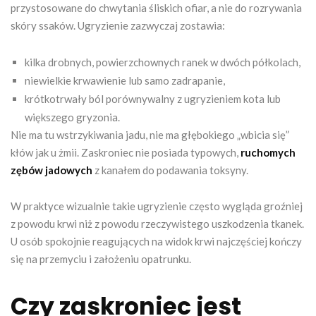
przystosowane do chwytania śliskich ofiar, a nie do rozrywania
skóry ssaków. Ugryzienie zazwyczaj zostawia:
kilka drobnych, powierzchownych ranek w dwóch półkolach,
niewielkie krwawienie lub samo zadrapanie,
krótkotrwały ból porównywalny z ugryzieniem kota lub
większego gryzonia.
Nie ma tu wstrzykiwania jadu, nie ma głębokiego „wbicia się”
kłów jak u żmii. Zaskroniec nie posiada typowych,
ruchomych
zębów jadowych
z kanałem do podawania toksyny.
W praktyce wizualnie takie ugryzienie często wygląda groźniej
z powodu krwi niż z powodu rzeczywistego uszkodzenia tkanek.
U osób spokojnie reagujących na widok krwi najczęściej kończy
się na przemyciu i założeniu opatrunku.
Czy zaskroniec jest