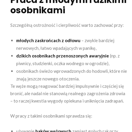
Praca z młodymi i dzikimi
osobnikami
Szczególną ostrożność i cierpliwość warto zachować przy:
młodych zaskrońcach z odłowu
– zwykle bardziej
nerwowych, łatwo wpadających w panikę,
dzikich osobnikach przenoszonych awaryjnie
(np. z
piwnicy, studzienki, oczka wodnego w ogrodzie),
osobnikach świeżo wprowadzonych do hodowli, które nie
znają jeszcze nowego otoczenia.
Te węże mogą reagować bardziej impulsywnie i częściej się
bronić, ale nadal nie stanowią realnego zagrożenia zdrowia
– to raczej kwestia wygody opiekuna i uniknięcia zadrapań.
W pracy z takimi osobnikami sprawdza się:
używanie
haków wężowych
zamiast gołych rąk przy