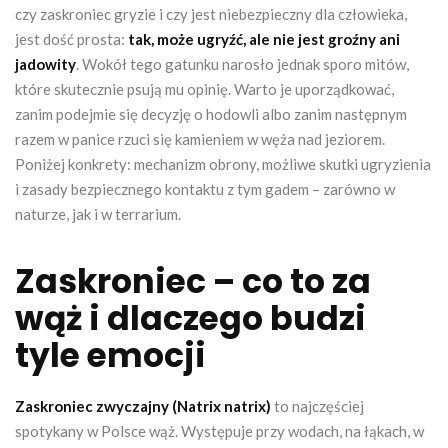
czy zaskroniec gryzie i czy jest niebezpieczny dla człowieka,
jest dość prosta:
tak, może ugryźć, ale nie jest groźny ani
jadowity
. Wokół tego gatunku narosło jednak sporo mitów,
które skutecznie psują mu opinię. Warto je uporządkować,
zanim podejmie się decyzję o hodowli albo zanim następnym
razem w panice rzuci się kamieniem w węża nad jeziorem.
Poniżej konkrety: mechanizm obrony, możliwe skutki ugryzienia
i zasady bezpiecznego kontaktu z tym gadem – zarówno w
naturze, jak i w terrarium.
Zaskroniec – co to za
wąż i dlaczego budzi
tyle emocji
Zaskroniec zwyczajny (Natrix natrix)
to najczęściej
spotykany w Polsce wąż. Występuje przy wodach, na łąkach, w