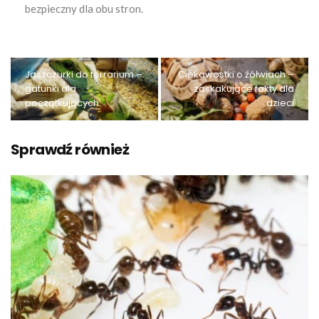
bezpieczny dla obu stron.
Jaszczurki do terrarium –
Ciekawostki o żółwiach –
gatunki dla
zaskakujące fakty dla
początkujących
dzieci
Sprawdź również