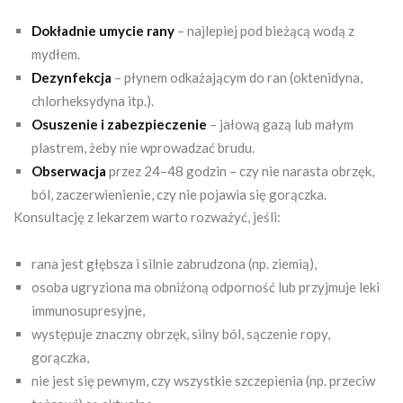
Dokładnie umycie rany
– najlepiej pod bieżącą wodą z
mydłem.
Dezynfekcja
– płynem odkażającym do ran (oktenidyna,
chlorheksydyna itp.).
Osuszenie i zabezpieczenie
– jałową gazą lub małym
plastrem, żeby nie wprowadzać brudu.
Obserwacja
przez 24–48 godzin – czy nie narasta obrzęk,
ból, zaczerwienienie, czy nie pojawia się gorączka.
Konsultację z lekarzem warto rozważyć, jeśli:
rana jest głębsza i silnie zabrudzona (np. ziemią),
osoba ugryziona ma obniżoną odporność lub przyjmuje leki
immunosupresyjne,
występuje znaczny obrzęk, silny ból, sączenie ropy,
gorączka,
nie jest się pewnym, czy wszystkie szczepienia (np. przeciw