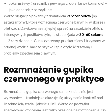
pokarm żywy (rurecznik z pewnego źródła, larwy komarów) –
jako dodatek, z rozsądkiem
Warto sięgać po pokarmy z dodatkiem
karotenoidów
(np.
astaksantyny), które wzmacniają czerwone barwniki w skórze i
płetwach. Dawkowanie najlepiej oprzeć na zasadzie krótkich,
intensywnych posiłków: tyle, ile stado zjada w
30–60 sekund
,
1–2 razy dziennie. Gupik czerwony, przekarmiany i trzymany w
brudnej wodzie, bardzo szybko łapie otyłość trzewną i
problemy z pęcherzem pławnym.
Rozmnażanie gupika
czerwonego w praktyce
Rozmnażanie gupika czerwonego samo z siebie nie jest
wyzwaniem – trudniejsze okazuje się utrzymanie kontroli nad
liczebnością stada i jakością linii. Warto od początku
zdecydować, czy celem jest tylko okazjonalne rozmnożenie, czy