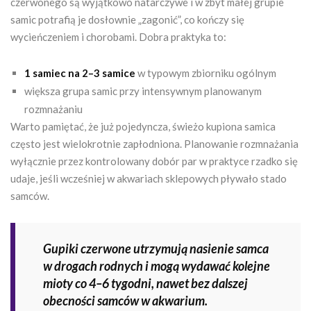
czerwonego są wyjątkowo natarczywe i w zbyt małej grupie
samic potrafią je dosłownie „zagonić”, co kończy się
wycieńczeniem i chorobami. Dobra praktyka to:
1 samiec na 2–3 samice
w typowym zbiorniku ogólnym
większa grupa samic przy intensywnym planowanym
rozmnażaniu
Warto pamiętać, że już pojedyncza, świeżo kupiona samica
często jest wielokrotnie zapłodniona. Planowanie rozmnażania
wyłącznie przez kontrolowany dobór par w praktyce rzadko się
udaje, jeśli wcześniej w akwariach sklepowych pływało stado
samców.
Gupiki czerwone utrzymują nasienie samca
w drogach rodnych i mogą wydawać kolejne
mioty co 4–6 tygodni, nawet bez dalszej
obecności samców w akwarium.