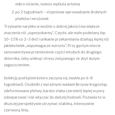
mikro nicienie, świeżo wykluta artemia
po 2 tygodniach – stopniowe wprowadzanie drobnych
płatków i mrożonek
Trzymanie narybku w wodzie o dobrej jakości ma większe
znaczenie niż „superpokarmy”. Częste, ale małe podmiany (np.
10–15% co 2–3 dni) i unikanie przekarmiania działają lepiej niż
jakiekolwiek „wspomagacze wzrostu”. Przy gęstym miocie
sensowne bywa przeniesienie części młodych do drugiego
zbiornika, żeby uniknąć stresu związanego ze zbyt dużym
zagęszczeniem.
Selekcję pod kątem koloru zaczyna się zwykle po 6–8
tygodniach. Osobniki z wyraźnymi wadami (krzywy kręgosłup,
zdeformowane płetwy, bardzo słaba czerwień) lepiej w porę
odseparować i nie włączać do dalszej hodowli. Pozwala to w
dłuższej perspektywie utrzymać stabilną, intensywnie
czerwoną linię.