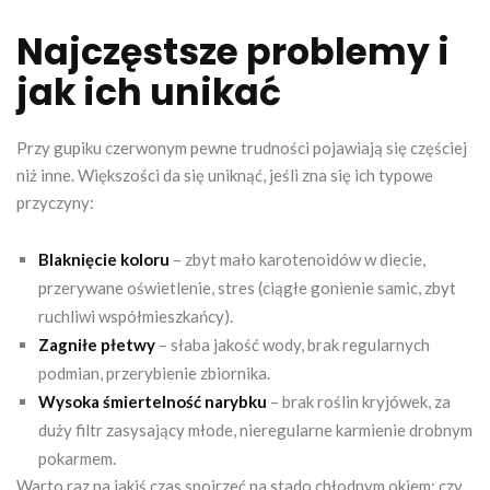
Najczęstsze problemy i
jak ich unikać
Przy gupiku czerwonym pewne trudności pojawiają się częściej
niż inne. Większości da się uniknąć, jeśli zna się ich typowe
przyczyny:
Blaknięcie koloru
– zbyt mało karotenoidów w diecie,
przerywane oświetlenie, stres (ciągłe gonienie samic, zbyt
ruchliwi współmieszkańcy).
Zagniłe płetwy
– słaba jakość wody, brak regularnych
podmian, przerybienie zbiornika.
Wysoka śmiertelność narybku
– brak roślin kryjówek, za
duży filtr zasysający młode, nieregularne karmienie drobnym
pokarmem.
Warto raz na jakiś czas spojrzeć na stado chłodnym okiem: czy