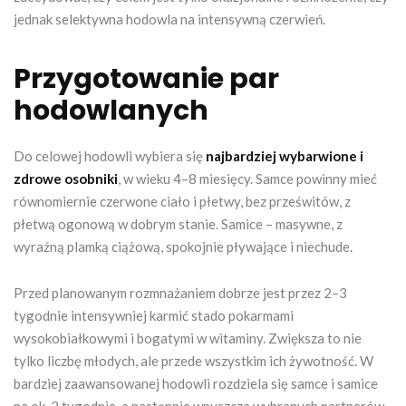
jednak selektywna hodowla na intensywną czerwień.
Przygotowanie par
hodowlanych
Do celowej hodowli wybiera się
najbardziej wybarwione i
zdrowe osobniki
, w wieku 4–8 miesięcy. Samce powinny mieć
równomiernie czerwone ciało i płetwy, bez prześwitów, z
płetwą ogonową w dobrym stanie. Samice – masywne, z
wyraźną plamką ciążową, spokojnie pływające i niechude.
Przed planowanym rozmnażaniem dobrze jest przez 2–3
tygodnie intensywniej karmić stado pokarmami
wysokobiałkowymi i bogatymi w witaminy. Zwiększa to nie
tylko liczbę młodych, ale przede wszystkim ich żywotność. W
bardziej zaawansowanej hodowli rozdziela się samce i samice
na ok. 2 tygodnie, a następnie wpuszcza wybranych partnerów