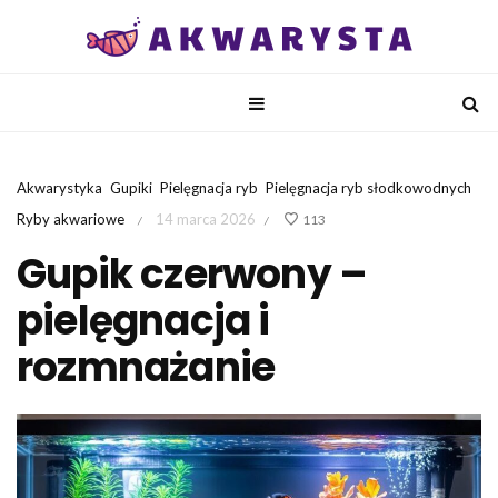
Akwarystyka
Gupiki
Pielęgnacja ryb
Pielęgnacja ryb słodkowodnych
Ryby akwariowe
14 marca 2026
113
/
/
Gupik czerwony –
pielęgnacja i
rozmnażanie