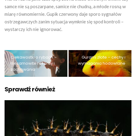
samce nie są poszarpane, samice nie chudną, a młode rosną w
miarę równomiernie. Gupik czerwony daje sporo sygnałów
ostrzegawczych zanim sytuacja wymknie się spod kontroli –
wystarczy ich nie ignorować.
Ciekawostki o rybach –
Gurami złote – cechy i
niesamowite rekordy i
wymagania hodowlane
zachowania
Sprawdź również