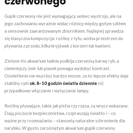
czerwonego
Gupik czerwony nie jest wymagający wobec wystroju, ale na
jego zachowaniu wyraźnie widać różnicę między gołym szkłem
a sensownie zaaranżowanym zbiornikiem. Najlepiej sprawdza
się klasyczna kompozycja: rośliny z tyłu, wolna przestrzeń do
pływania z przodu, kilka kryjówek z korzeni lub kamieni.
Zielone tło akwarium ładnie podbija czerwoną barwę ryb, a
ciemniejszy żwir lub piasek pomaga wydobyć kontrast.
Oświetlenie nie musi być bardzo mocne, za to lepsze efekty daje
stabilny cykl
ok. 8–10 godzin światła dziennie
niż
przypadkowe włączanie i wyłączanie lampy.
Rośliny pływające, takie jak pistia czy rzęsa, są wręcz wskazane.
Dają poczucie bezpieczeństwa, rozpraszają światło i – co
ważne przy rozmnażaniu – stanowią naturalne schronienie dla
narybku. W gęsto zarośniętym akwarium gupik czerwony