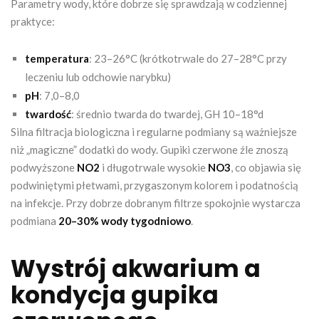
Parametry wody, które dobrze się sprawdzają w codziennej
praktyce:
temperatura
: 23–26°C (krótkotrwale do 27–28°C przy
leczeniu lub odchowie narybku)
pH
: 7,0–8,0
twardość
: średnio twarda do twardej, GH 10–18°d
Silna filtracja biologiczna i regularne podmiany są ważniejsze
niż „magiczne” dodatki do wody. Gupiki czerwone źle znoszą
podwyższone
NO2
i długotrwale wysokie
NO3
, co objawia się
podwiniętymi płetwami, przygaszonym kolorem i podatnością
na infekcje. Przy dobrze dobranym filtrze spokojnie wystarcza
podmiana
20–30% wody tygodniowo
.
Wystrój akwarium a
kondycja gupika