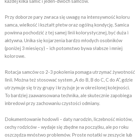
każdej kilka samic i jeden-dwóch samców.
Przy doborze pary zwraca się uwagę na intensywność koloru
samca, wielkość i kształt płetw oraz ogólną kondycję. Samica
powinna pochodzić z tej samej linii kolorystycznej, być duża i
aktywna. Unika się kojarzenia bardzo młodych osobników
(poniżej 3 miesięcy) – ich potomstwo bywa słabsze i mniej
kolorowe.
Rotacja samców co 2-3 pokolenia pomaga utrzymać żywotność
linii. Można też stosować system „A do B, B do C, C do A”, gdzie
utrzymuje się trzy grupy i krzyżuje je w określonej kolejności.
To bardziej zaawansowana technika, ale skutecznie zapobiega
inbredowi przy zachowaniu czystości odmiany.
Dokumentowanie hodowli – daty narodzin, liczebność miotów,
cechy rodziców – wydaje się zbędne na początku, ale po roku
oszczędza mnóstwo problemów. Proste notatki w zeszycie lub