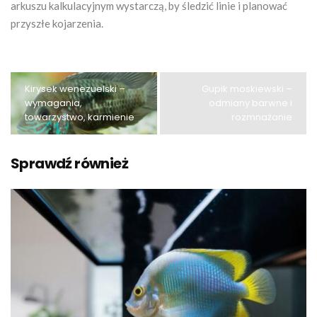
arkuszu kalkulacyjnym wystarczą, by śledzić linie i planować
przyszłe kojarzenia.
Kirysek wenezuelski –
Gupik moskiewski –
wymagania,
odmiany barwne i
towarzystwo, karmienie
rozmnażanie
Sprawdź również