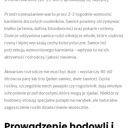
Przed rozmnażaniem warto przez 2-3 tygodnie wzmocnić
karmienie dorosłych osobników. Samice powinny otrzymywać
białko (artemia, dafnia, bloodworms) oraz pokarm roślinny.
Dobrze odżywiona samica rodzi silniejsze młode, które szybciej
rosną i lepiej wyrażają cechy kolorystyczne. Samce też
potrzebują wzmocnionego karmienia – wpływa to na ich
aktywność rozrodczą i jakość nasienia.
Akwarium rozrodcze nie musi być duże – wystarczy 40-60
litrów na parę lub trio (jeden samiec, dwie samice). Gęste
rośliny, szczególnie mech jawajski czy rogolistnik, dają młodym
schronienie przed dorosłymi, które mogą je zjadać. Niektórzy
hodowcy stosują specjalne pułapki na narybek, ale naturalne
zagęszczenie roślin działa równie skutecznie.
Prowadzenie hodowli i