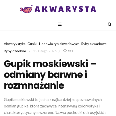
Akwaryystyka
Gupiki
Hodowla ryb akwariowych
Ryby akwariowe
Ryby ozdobne
15 lutego 2026
131
/
/
Gupik moskiewski –
odmiany barwne i
rozmnażanie
Gupik moskiewski to jedna z najbardziej rozpoznawalnych
odmian gupika, która zachwyca intensywną kolorystyką i
charakterystycznym wzorem. Nazwa pochodzi od rosyjskich