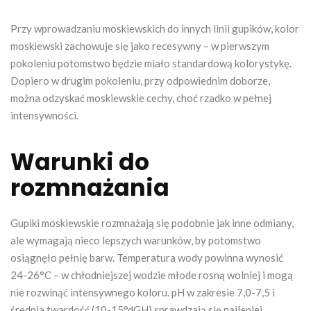
Przy wprowadzaniu moskiewskich do innych linii gupików, kolor
moskiewski zachowuje się jako recesywny – w pierwszym
pokoleniu potomstwo będzie miało standardową kolorystykę.
Dopiero w drugim pokoleniu, przy odpowiednim doborze,
można odzyskać moskiewskie cechy, choć rzadko w pełnej
intensywności.
Warunki do
rozmnażania
Gupiki moskiewskie rozmnażają się podobnie jak inne odmiany,
ale wymagają nieco lepszych warunków, by potomstwo
osiągnęło pełnię barw. Temperatura wody powinna wynosić
24-26°C – w chłodniejszej wodzie młode rosną wolniej i mogą
nie rozwinąć intensywnego koloru. pH w zakresie 7,0-7,5 i
średnia twardość (10-15°dGH) sprawdzają się najlepiej.