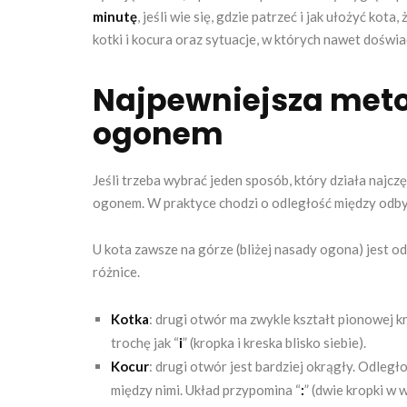
minutę
, jeśli wie się, gdzie patrzeć i jak ułożyć ko
kotki i kocura oraz sytuacje, w których nawet doświ
Najpewniejsza met
ogonem
Jeśli trzeba wybrać jeden sposób, który działa najcz
ogonem. W praktyce chodzi o odległość między odbyt
U kota zawsze na górze (bliżej nasady ogona) jest od
różnice.
Kotka
: drugi otwór ma zwykle kształt pionowej kr
trochę jak “
i
” (kropka i kreska blisko siebie).
Kocur
: drugi otwór jest bardziej okrągły. Odległ
między nimi. Układ przypomina “
:
” (dwie kropki w 