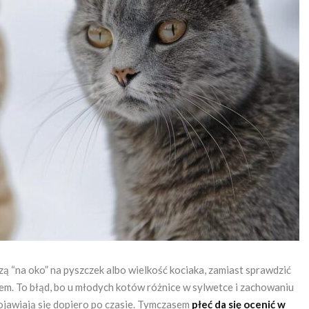
rzą “na oko” na pyszczek albo wielkość kociaka, zamiast sprawdzić
em. To błąd, bo u młodych kotów różnice w sylwetce i zachowaniu
ojawiają się dopiero po czasie. Tymczasem
płeć da się ocenić w