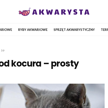
ARIOWE
RYBY AKWARIOWE
SPRZĘT AKWARYSTYCZNY
TER
59
od kocura – prosty