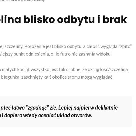
elina blisko odbytu i brak
”
j szczeliny. Położenie jest blisko odbytu, a całość wygląda “zbito”
ejszy punkt odniesienia, o ile futro nie zasłania widoku.
 małych kociąt wszystko jest tak drobne, że okrągłość/szczelina
p. biegunka, zaschnięty kał) okolice sromu mogą wyglądać
płeć łatwo “zgadnąć” źle. Lepiej najpierw delikatnie
ą i dopiero wtedy oceniać układ otworów.