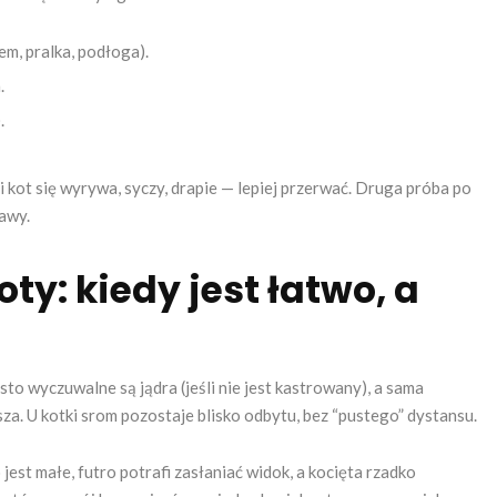
em, pralka, podłoga).
.
.
li kot się wyrywa, syczy, drapie — lepiej przerwać. Druga próba po
rawy.
ty: kiedy jest łatwo, a
sto wyczuwalne są jądra (jeśli nie jest kastrowany), a sama
za. U kotki srom pozostaje blisko odbytu, bez “pustego” dystansu.
jest małe, futro potrafi zasłaniać widok, a kocięta rzadko