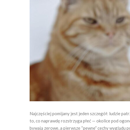
Najczęściej pomijany jest jeden szczegół: ludzie pat
to, co naprawdę rozstrzyga płeć — okolice pod ogon
bywają zerowe, a pierwsze “pewne” cechy wyglądu p