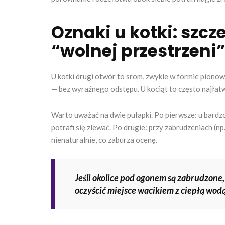
Oznaki u kotki: szcz
“wolnej przestrzeni
U kotki drugi otwór to srom, zwykle w formie pionowe
— bez wyraźnego odstępu. U kociąt to często najłatwi
Warto uważać na dwie pułapki. Po pierwsze: u bardzo
potrafi się zlewać. Po drugie: przy zabrudzeniach (n
nienaturalnie, co zaburza ocenę.
Jeśli okolice pod ogonem są zabrudzone, 
oczyścić miejsce wacikiem z ciepłą wod