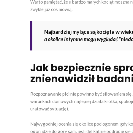
Warto pamiętać, że u bardzo małych kociąt moszna n
zwykle już coś mówią.
Najbardziej mylące są kocięta w wiek
a okolice intymne mogą wyglądać “niedoj
Jak bezpiecznie spr
znienawidził badan
Rozpoznawanie płci nie powinno być siłowaniem się z
warunkach domowych najlepiej działa krótka, spokojna
uratować sytuację).
Najwygodniej ocenia się okolice pod ogonem, gdy kot 
ogon idzie do góry sam, jeśli delikatnie podrapie się