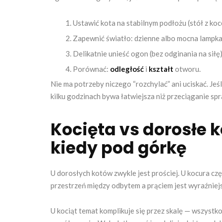
Ustawić kota na stabilnym podłożu (stół z koc
Zapewnić światło: dzienne albo mocna lampka
Delikatnie unieść ogon (bez odginania na siłę)
Porównać:
odległość
i
kształt
otworu.
Nie ma potrzeby niczego “rozchylać” ani uciskać. Jeś
kilku godzinach bywa łatwiejsza niż przeciąganie sp
Kocięta vs dorosłe ko
kiedy pod górkę
U dorosłych kotów zwykle jest prościej. U kocura czę
przestrzeń między odbytem a prąciem jest wyraźniejs
U kociąt temat komplikuje się przez skalę — wszystko 