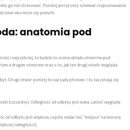
ta, żeby go nie stresować. Poniżej jest prosty schemat rozpoznawania
adczone oko może się pomylić.
oda: anatomia pod
ęściej i najszybciej, to będzie to ocena układu otworów pod
em a drugim otworem oraz o to, jak ten drugi otwór wygląda.
byt. Drugi otwór poniżej to narządy płciowe. I tu zaczynają się
eski (szczeliny). Odległość od odbytu jest mała, całość wygląda
ość od odbytu jest większa, często widać też “miejsce” na mosznę
większej odległości).