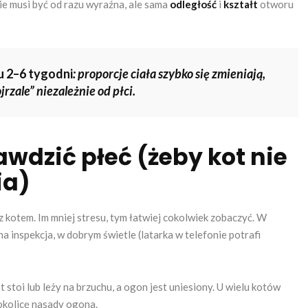
ie musi być od razu wyraźna, ale sama
odległość
i
kształt
otworu
u 2–6 tygodni
: proporcje ciała szybko się zmieniają,
rzale” niezależnie od płci.
awdzić płeć (żeby kot nie
ia)
 kotem. Im mniej stresu, tym łatwiej cokolwiek zobaczyć. W
 inspekcja, w dobrym świetle (latarka w telefonie potrafi
stoi lub leży na brzuchu, a ogon jest uniesiony. U wielu kotów
 okolicę nasady ogona.