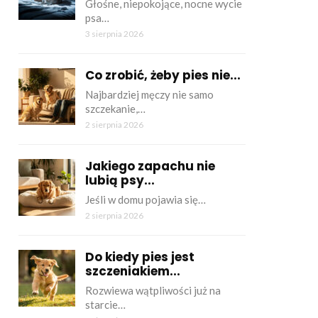
Głośne, niepokojące, nocne wycie
psa…
3 sierpnia 2026
Co zrobić, żeby pies nie...
Najbardziej męczy nie samo
szczekanie,…
2 sierpnia 2026
Jakiego zapachu nie
lubią psy...
Jeśli w domu pojawia się…
2 sierpnia 2026
Do kiedy pies jest
szczeniakiem...
Rozwiewa wątpliwości już na
starcie…