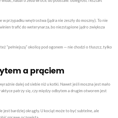
e widać, nadal trzeba wrócić do podstaw: odległość i kształt
e w przypadku wnętrostwa (jądra nie zeszły do moszny). To nie
winien trafić do weterynarza, bo niezstąpione jądro zwiększa
ż “pełniejszą” okolicę pod ogonem — nie chodzi o tłuszcz, tylko
bytem a prąciem
wyraźnie dalej od siebie niż u kotki. Nawet jeśli moszna jest mało
raktyce patrzy się, czy między odbytem a drugim otworem jest
jest bardziej okrągły. U kociąt może to być subtelne, ale
obić sprawę oczywistą.