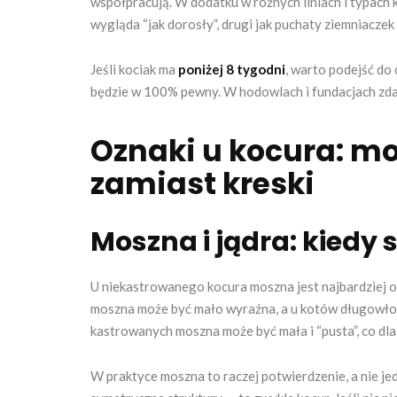
współpracują. W dodatku w różnych liniach i typach
wygląda “jak dorosły”, drugi jak puchaty ziemniaczek
Jeśli kociak ma
poniżej 8 tygodni
, warto podejść do
będzie w 100% pewny. W hodowlach i fundacjach zdarz
Oznaki u kocura: mo
zamiast kreski
Moszna i jądra: kiedy 
U niekastrowanego kocura moszna jest najbardziej 
moszna może być mało wyraźna, a u kotów długowłos
kastrowanych moszna może być mała i “pusta”, co dla
W praktyce moszna to raczej potwierdzenie, a nie jed