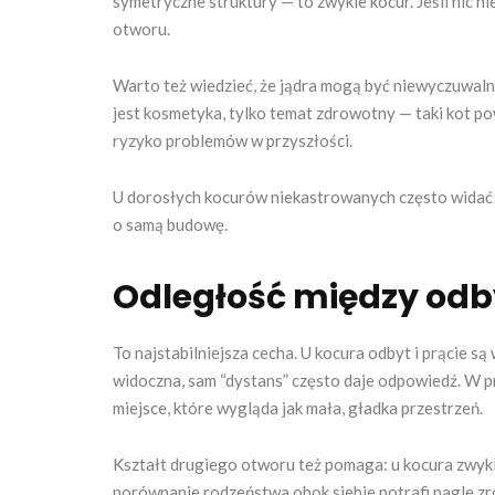
symetryczne struktury — to zwykle kocur. Jeśli nic ni
otworu.
Warto też wiedzieć, że jądra mogą być niewyczuwaln
jest kosmetyka, tylko temat zdrowotny — taki kot po
ryzyko problemów w przyszłości.
U dorosłych kocurów niekastrowanych często widać te
o samą budowę.
Odległość między od
To najstabilniejsza cecha. U kocura odbyt i prącie są 
widoczna, sam “dystans” często daje odpowiedź. W p
miejsce, które wygląda jak mała, gładka przestrzeń.
Kształt drugiego otworu też pomaga: u kocura zwykle 
porównanie rodzeństwa obok siebie potrafi nagle zr