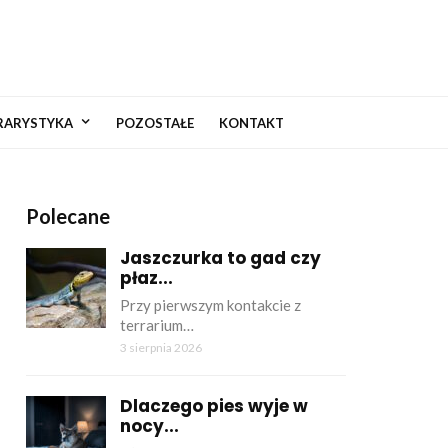
RARYSTYKA
POZOSTAŁE
KONTAKT
Polecane
Jaszczurka to gad czy
płaz...
Przy pierwszym kontakcie z
terrarium…
3 sierpnia 2026
Dlaczego pies wyje w
nocy...