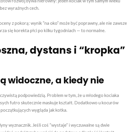
 kotów rozwój bywa nierówny: jeden kociak w tym samym wieku
 bez wyraźnych cech.
 oceny z pokorą: wynik “na oko” może być poprawny, ale nie zawsze
a się korekta płci po kilku tygodniach — to normalne.
szna, dystans i “kropka”
są widoczne, a kiedy nie
oczywistą podpowiedzią. Problem w tym, że u młodego kociaka
ych futro skutecznie maskuje kształt. Dodatkowo u kocurów
 początkujących wygląda jak kotka.
yny wyznacznik. Jeśli coś “wystaje” i wyczuwalne są dwie