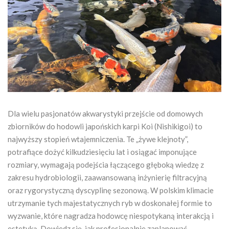
Dla wielu pasjonatów akwarystyki przejście od domowych
zbiorników do hodowli japońskich karpi Koi (Nishikigoi) to
najwyższy stopień wtajemniczenia. Te „żywe klejnoty”,
potrafiące dożyć kilkudziesięciu lat i osiągać imponujące
rozmiary, wymagają podejścia łączącego głęboką wiedzę z
zakresu hydrobiologii, zaawansowaną inżynierię filtracyjną
oraz rygorystyczną dyscyplinę sezonową. W polskim klimacie
utrzymanie tych majestatycznych ryb w doskonałej formie to
wyzwanie, które nagradza hodowcę niespotykaną interakcją i
estetyką. Dowiedz się, jak profesjonalnie zaplanować