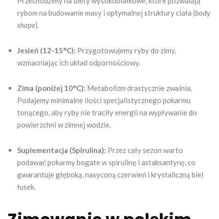
Przechodzimy na diety wysokobiałkowe, które pozwalają
rybom na budowanie masy i optymalnej struktury ciała (
body
shape
).
Jesień (12-15°C):
Przygotowujemy ryby do zimy,
wzmacniając ich układ odpornościowy.
Zima (poniżej 10°C):
Metabolizm drastycznie zwalnia.
Podajemy minimalne ilości specjalistycznego pokarmu
tonącego, aby ryby nie traciły energii na wypływanie do
powierzchni w zimnej wodzie.
Suplementacja (Spirulina):
Przez cały sezon warto
podawać pokarmy bogate w spirulinę i astaksantynę, co
gwarantuje głęboką, nasyconą czerwień i krystaliczną biel
łusek.