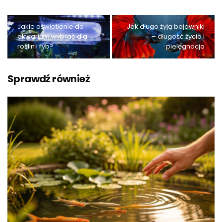
Jakie oświetlenie do
Jak długo żyją bojowniki
akwarium wybrać dla
– długość życia i
roślin i ryb?
pielęgnacja
Sprawdź również