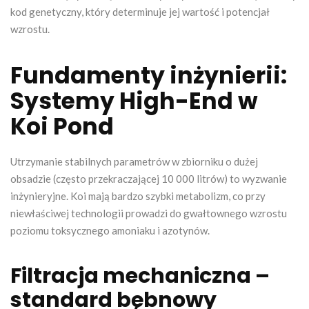
kod genetyczny, który determinuje jej wartość i potencjał
wzrostu.
Fundamenty inżynierii:
Systemy High-End w
Koi Pond
Utrzymanie stabilnych parametrów w zbiorniku o dużej
obsadzie (często przekraczającej 10 000 litrów) to wyzwanie
inżynieryjne. Koi mają bardzo szybki metabolizm, co przy
niewłaściwej technologii prowadzi do gwałtownego wzrostu
poziomu toksycznego amoniaku i azotynów.
Filtracja mechaniczna –
standard bębnowy