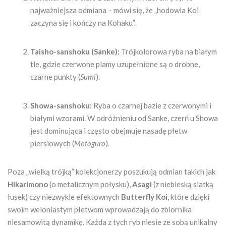
najważniejsza odmiana – mówi się, że „hodowla Koi
zaczyna się i kończy na Kohaku”.
Taisho-sanshoku (Sanke):
Trójkolorowa ryba na białym
tle, gdzie czerwone plamy uzupełnione są o drobne,
czarne punkty (
Sumi
).
Showa-sanshoku:
Ryba o czarnej bazie z czerwonymi i
białymi wzorami. W odróżnieniu od Sanke, czerń u Showa
jest dominująca i często obejmuje nasadę płetw
piersiowych (
Motoguro
).
Poza „wielką trójką” kolekcjonerzy poszukują odmian takich jak
Hikarimono
(o metalicznym połysku),
Asagi
(z niebieską siatką
łusek) czy niezwykle efektownych
Butterfly Koi
, które dzięki
swoim weloniastym płetwom wprowadzają do zbiornika
niesamowitą dynamikę. Każda z tych ryb niesie ze sobą unikalny