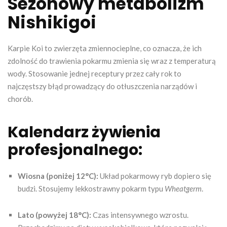
Sezonowy metabolizm
Nishikigoi
Karpie Koi to zwierzęta zmiennocieplne, co oznacza, że ich
zdolność do trawienia pokarmu zmienia się wraz z temperaturą
wody. Stosowanie jednej receptury przez cały rok to
najczęstszy błąd prowadzący do otłuszczenia narządów i
chorób.
Kalendarz żywienia
profesjonalnego:
Wiosna (poniżej 12°C):
Układ pokarmowy ryb dopiero się
budzi. Stosujemy lekkostrawny pokarm typu
Wheatgerm
.
Lato (powyżej 18°C):
Czas intensywnego wzrostu.