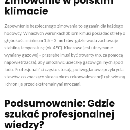
Zimowanie w polskim
klimacie
Zapewnienie bezpiecznego zimowania to egzamin dla każdego
hodowcy. W naszych warunkach zbiornik musi posiadać strefę o
głębokości minimum
1,5 – 2 metrów
, gdzie woda zachowuje
stabilną temperaturę (ok.
4°C
). Kluczowe jest utrzymanie
wymiany gazowej – przerębel musi być otwarty (np. za pomocą
napowietrzacza), aby umożliwić ucieczkę gazów gnilnych spod
lodu. Profesjonaliści często stosują poliwęglanowe przykrycia
stawów, co znacząco skraca okres rekonwalescencji ryb wiosną
i chroni je przed ekstremalnymi mrozami.
Podsumowanie: Gdzie
szukać profesjonalnej
wiedzy?