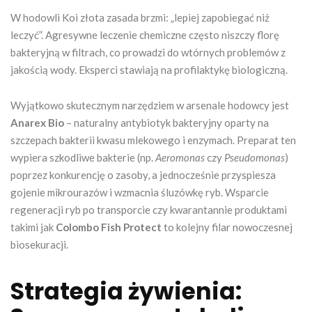
W hodowli Koi złota zasada brzmi: „lepiej zapobiegać niż
leczyć”. Agresywne leczenie chemiczne często niszczy florę
bakteryjną w filtrach, co prowadzi do wtórnych problemów z
jakością wody. Eksperci stawiają na profilaktykę biologiczną.
Wyjątkowo skutecznym narzędziem w arsenale hodowcy jest
Anarex Bio
– naturalny antybiotyk bakteryjny oparty na
szczepach bakterii kwasu mlekowego i enzymach. Preparat ten
wypiera szkodliwe bakterie (np.
Aeromonas
czy
Pseudomonas
)
poprzez konkurencję o zasoby, a jednocześnie przyspiesza
gojenie mikrourazów i wzmacnia śluzówkę ryb. Wsparcie
regeneracji ryb po transporcie czy kwarantannie produktami
takimi jak
Colombo Fish Protect
to kolejny filar nowoczesnej
biosekuracji.
Strategia żywienia: