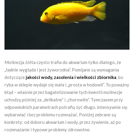
Molinezja żółta często trafia do akwarium tylko dlatego, że
„ładnie wygląda i jest żyworodna”. Pomijane są wymagania
dotyczące
jakości wody, zasolenia i wielkości zbiornika
, bo
ryba w sklepie wydaje się mała i „prosta w hodowli”. To poważny
błąd – właśnie przez bagatelizowanie tych kwestii molinezje
uchodzą później za „delikatne” i „chorowite”. Tymczasem przy
odpowiednich parametrach potrafią żyć długo, intensywnie się
wybarwiać i bez problemu rozmnażać. Poniżej zebrane są
konkrety: od doboru akwarium i wody, przez żywienie, aż po
rozmnażanie i typowe problemy zdrowotne.