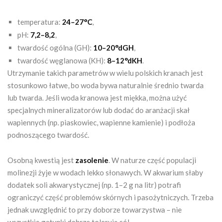
temperatura:
24–27°C
,
pH:
7,2–8,2
,
twardość ogólna (GH):
10–20°dGH
,
twardość węglanowa (KH):
8–12°dKH
.
Utrzymanie takich parametrów w wielu polskich kranach jest
stosunkowo łatwe, bo woda bywa naturalnie średnio twarda
lub twarda. Jeśli woda kranowa jest miękka, można użyć
specjalnych mineralizatorów lub dodać do aranżacji skał
wapiennych (np. piaskowiec, wapienne kamienie) i podłoża
podnoszącego twardość.
Osobną kwestią jest
zasolenie
. W naturze część populacji
molinezji żyje w wodach lekko słonawych. W akwarium słaby
dodatek soli akwarystycznej (np. 1–2 g na litr) potrafi
ograniczyć część problemów skórnych i pasożytniczych. Trzeba
jednak uwzględnić to przy doborze towarzystwa – nie
wszystkie gatunki dobrze tolerują sól.