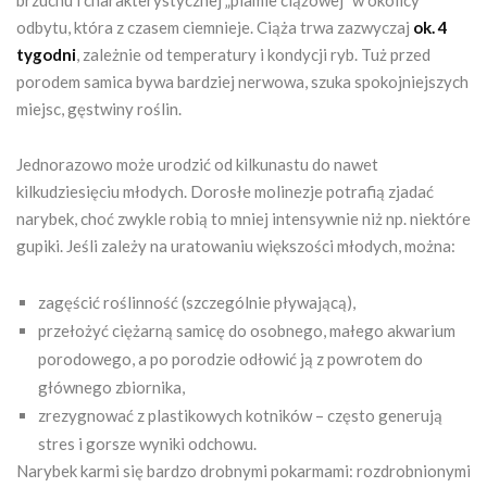
odbytu, która z czasem ciemnieje. Ciąża trwa zazwyczaj
ok. 4
tygodni
, zależnie od temperatury i kondycji ryb. Tuż przed
porodem samica bywa bardziej nerwowa, szuka spokojniejszych
miejsc, gęstwiny roślin.
Jednorazowo może urodzić od kilkunastu do nawet
kilkudziesięciu młodych. Dorosłe molinezje potrafią zjadać
narybek, choć zwykle robią to mniej intensywnie niż np. niektóre
gupiki. Jeśli zależy na uratowaniu większości młodych, można:
zagęścić roślinność (szczególnie pływającą),
przełożyć ciężarną samicę do osobnego, małego akwarium
porodowego, a po porodzie odłowić ją z powrotem do
głównego zbiornika,
zrezygnować z plastikowych kotników – często generują
stres i gorsze wyniki odchowu.
Narybek karmi się bardzo drobnymi pokarmami: rozdrobnionymi