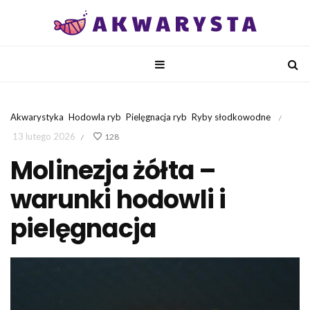
Akwarystyka
Hodowla ryb
Pielęgnacja ryb
Ryby słodkowodne
/
13 lutego 2026
128
/
Molinezja żółta –
warunki hodowli i
pielęgnacja