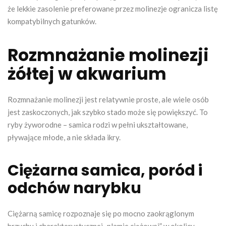
że lekkie zasolenie preferowane przez molinezje ogranicza listę
kompatybilnych gatunków.
Rozmnażanie molinezji
żółtej w akwarium
Rozmnażanie molinezji jest relatywnie proste, ale wiele osób
jest zaskoczonych, jak szybko stado może się powiększyć. To
ryby żyworodne – samica rodzi w pełni ukształtowane,
pływające młode, a nie składa ikry.
Ciężarna samica, poród i
odchów narybku
Ciężarną samicę rozpoznaje się po mocno zaokrąglonym
brzuchu i charakterystycznej „plamie ciążowej” w okolicy