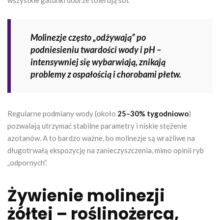
Molinezje często „odżywają” po
podniesieniu twardości wody i pH –
intensywniej się wybarwiają, znikają
problemy z ospałością i chorobami płetw.
Regularne podmiany wody (około
25–30% tygodniowo
)
pozwalają utrzymać stabilne parametry i niskie stężenie
azotanów. A to bardzo ważne, bo molinezje są wrażliwe na
długotrwałą ekspozycję na zanieczyszczenia, mimo opinii ryb
„odpornych”.
Żywienie molinezji
żółtej – roślinożerca,