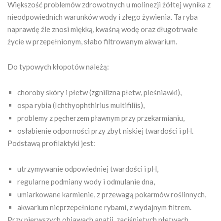
Większość problemów zdrowotnych u molinezji żółtej wynika z
nieodpowiednich warunków wody i złego żywienia. Ta ryba
naprawdę źle znosi miękką, kwaśną wodę oraz długotrwałe
życie w przepełnionym, słabo filtrowanym akwarium.
Do typowych kłopotów należą:
choroby skóry i płetw (zgnilizna płetw, pleśniawki),
ospa rybia (Ichthyophthirius multifiliis),
problemy z pęcherzem pławnym przy przekarmianiu,
osłabienie odporności przy zbyt niskiej twardości i pH.
Podstawą profilaktyki jest:
utrzymywanie odpowiedniej twardości i pH,
regularne podmiany wody i odmulanie dna,
umiarkowane karmienie, z przewagą pokarmów roślinnych,
akwarium nieprzepełnione rybami, z wydajnym filtrem.
Przy pierwszych objawach apatii, zaciśniętych płetwach,