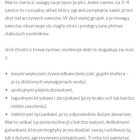
Warto zwrócić uwagę na proporcje płci. Jeden samiec na 3–4
samice to rozsądny układ, który ogranicza nękanie samic przez
zbyt natarczywych samców. W zbyt małej grupie, z przewagą
samców, obserwuje się ciągły stres i poobgryzane płetwy
słabszych osobników.
Jeśli chodzi o towarzystwo, molinezje dobrze dogadują się m.in.
z:
innymi większymi żyworódkami (mieczyki, gupiki endlera –
przy zbliżonych wymaganiach wody),
spokojnymi piękniczkowatymi,
łagodnymi kiryskami i zbrojnikami (przy braku soli lub bardzo
niskim zasoleniu),
niektórymi tęczankami, przy odpowiednio dużym akwarium.
Warto unikać łączenia molinezji z bardzo małymi, delikatnymi
gatunkami, którym mogłyby przeszkadzać swoją ruchliwością,
lub z dużymi, agresywnymi pielęgnicami. Trzeba też pamiętać,