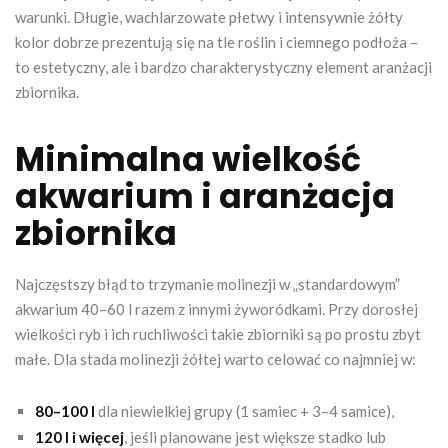
warunki. Długie, wachlarzowate płetwy i intensywnie żółty
kolor dobrze prezentują się na tle roślin i ciemnego podłoża –
to estetyczny, ale i bardzo charakterystyczny element aranżacji
zbiornika.
Minimalna wielkość
akwarium i aranżacja
zbiornika
Najczęstszy błąd to trzymanie molinezji w „standardowym”
akwarium 40–60 l razem z innymi żyworódkami. Przy dorosłej
wielkości ryb i ich ruchliwości takie zbiorniki są po prostu zbyt
małe. Dla stada molinezji żółtej warto celować co najmniej w:
80–100 l
dla niewielkiej grupy (1 samiec + 3–4 samice),
120 l i więcej
, jeśli planowane jest większe stadko lub