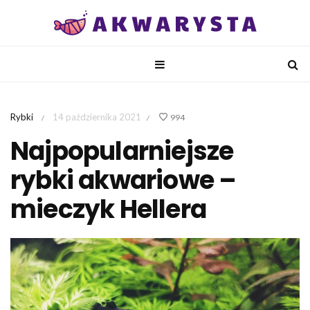
Rybki
14 października 2021
994
/
/
Najpopularniejsze
rybki akwariowe –
mieczyk Hellera