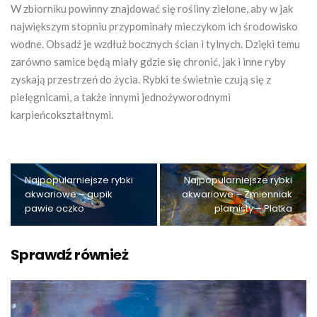
W zbiorniku powinny znajdować się rośliny zielone, aby w jak
największym stopniu przypominały mieczykom ich środowisko
wodne. Obsadź je wzdłuż bocznych ścian i tylnych. Dzięki temu
zarówno samice będą miały gdzie się chronić, jak i inne ryby
zyskają przestrzeń do życia. Rybki te świetnie czują się z
pielęgnicami, a także innymi jednożyworodnymi
karpieńcokształtnymi.
Najpopularniejsze rybki
Najpopularniejsze rybki
akwariowe – gupik
akwariowe – Zmienniak
pawie oczko
plamisty – Platka
Sprawdź również