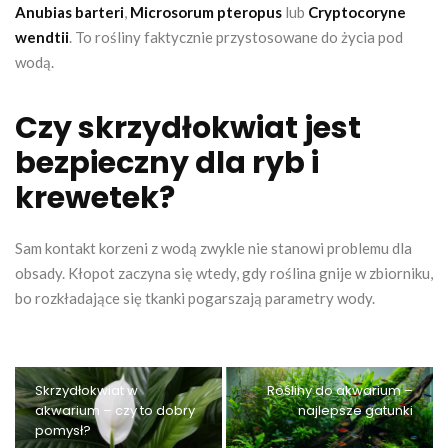
Anubias barteri
,
Microsorum pteropus
lub
Cryptocoryne
wendtii
. To rośliny faktycznie przystosowane do życia pod
wodą.
Czy skrzydłokwiat jest
bezpieczny dla ryb i
krewetek?
Sam kontakt korzeni z wodą zwykle nie stanowi problemu dla
obsady. Kłopot zaczyna się wtedy, gdy roślina gnije w zbiorniku,
bo rozkładające się tkanki pogarszają parametry wody.
Skrzydłokwiat w
Rośliny do akwarium –
akwarium – czy to dobry
najlepsze gatunki
pomysł?