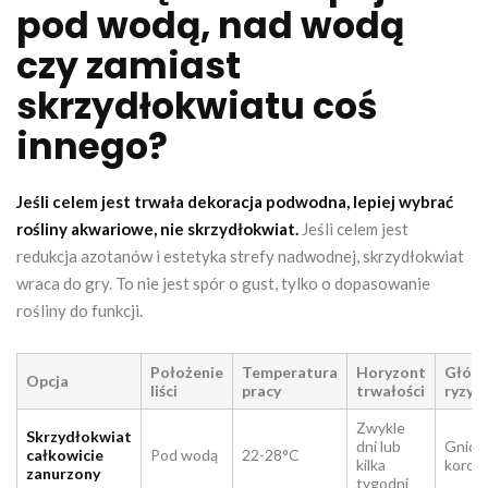
pod wodą, nad wodą
czy zamiast
skrzydłokwiatu coś
innego?
Jeśli celem jest trwała dekoracja podwodna, lepiej wybrać
rośliny akwariowe, nie skrzydłokwiat.
Jeśli celem jest
redukcja azotanów i estetyka strefy nadwodnej, skrzydłokwiat
wraca do gry. To nie jest spór o gust, tylko o dopasowanie
rośliny do funkcji.
Położenie
Temperatura
Horyzont
Głów
Opcja
liści
pracy
trwałości
ryzyk
Zwykle
Skrzydłokwiat
dni lub
Gnicie 
całkowicie
Pod wodą
22-28°C
kilka
koron
zanurzony
tygodni