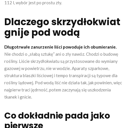
112 l, wybór jest po prostu zły.
Dlaczego skrzydłokwiat
gnije pod wodą
Długotrwałe zanurzenie liści powoduje ich obumieranie.
Nie chodzi o „słabą sztukę” ani o zły nawóz. Chodzi o budowę
rośliny. Liście skrzydłokwiatu są przystosowane do wymiany
gazowej w powietrzu, nie w wodzie. Aparaty szparkowe,
struktura blaszki liściowej i tempo transpiracji są typowe dla
rośliny lądowej. Pod wodą liść nie działa tak, jak powinien, więc
najpierw traci jędrność, potem zaczynają się uszkodzenia
tkanek i gnicie.
Co dokładnie pada jako
pierwsze