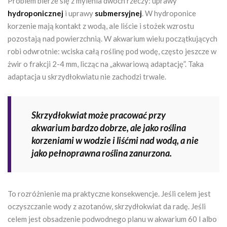
Problem bierze się z mylenia dwóch rzeczy: uprawy
hydroponicznej
i uprawy
submersyjnej
. W hydroponice
korzenie mają kontakt z wodą, ale liście i stożek wzrostu
pozostają nad powierzchnią. W akwarium wielu początkujących
robi odwrotnie: wciska całą roślinę pod wodę, często jeszcze w
żwir o frakcji 2-4 mm, licząc na „akwariową adaptację”. Taka
adaptacja u skrzydłokwiatu nie zachodzi trwale.
Skrzydłokwiat może pracować przy
akwarium bardzo dobrze, ale jako roślina
korzeniami w wodzie i liśćmi nad wodą, a nie
jako pełnoprawna roślina zanurzona.
To rozróżnienie ma praktyczne konsekwencje. Jeśli celem jest
oczyszczanie wody z azotanów, skrzydłokwiat da radę. Jeśli
celem jest obsadzenie podwodnego planu w akwarium 60 l albo