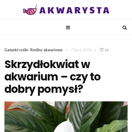
Gatunki roślin
Rośliny akwariowe
7 lipca 2026
33
/
/
Skrzydłokwiat w
akwarium – czy to
dobry pomysł?