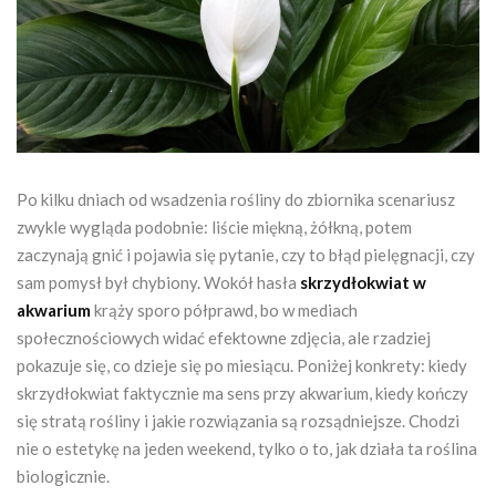
Po kilku dniach od wsadzenia rośliny do zbiornika scenariusz
zwykle wygląda podobnie: liście miękną, żółkną, potem
zaczynają gnić i pojawia się pytanie, czy to błąd pielęgnacji, czy
sam pomysł był chybiony. Wokół hasła
skrzydłokwiat w
akwarium
krąży sporo półprawd, bo w mediach
społecznościowych widać efektowne zdjęcia, ale rzadziej
pokazuje się, co dzieje się po miesiącu. Poniżej konkrety: kiedy
skrzydłokwiat faktycznie ma sens przy akwarium, kiedy kończy
się stratą rośliny i jakie rozwiązania są rozsądniejsze. Chodzi
nie o estetykę na jeden weekend, tylko o to, jak działa ta roślina
biologicznie.