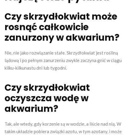
Czy skrzydłokwiat może
rosnąć całkowicie
zanurzony w akwarium?
Nie, nie jako rozwiązanie stałe. Skrzydłokwiat jest rośliną
lądową i po pełnym zanurzeniu zwykle zaczyna gnić w ciągu
kilku-kilkunastu dni lub tygodni.
Czy skrzydłokwiat
oczyszcza wodę w
akwarium?
Tak, ale wtedy, gdy korzenie są w wodzie, a liście nad nią. W
takim układzie pobiera związki azotu, w tym azotany, i może