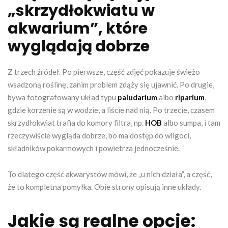
„skrzydłokwiatu w
akwarium”, które
wyglądają dobrze
Z trzech źródeł. Po pierwsze, część zdjęć pokazuje świeżo
wsadzoną roślinę, zanim problem zdąży się ujawnić. Po drugie,
bywa fotografowany układ typu
paludarium
albo
riparium
,
gdzie korzenie są w wodzie, a liście nad nią. Po trzecie, czasem
skrzydłokwiat trafia do komory filtra, np.
HOB
albo sumpa, i tam
rzeczywiście wygląda dobrze, bo ma dostęp do wilgoci,
składników pokarmowych i powietrza jednocześnie.
To dlatego część akwarystów mówi, że „u nich działa”, a część,
że to kompletna pomyłka. Obie strony opisują inne układy.
Jakie są realne opcje: