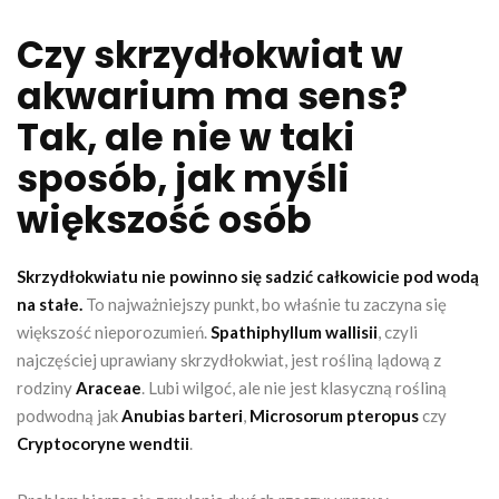
Czy skrzydłokwiat w
akwarium ma sens?
Tak, ale nie w taki
sposób, jak myśli
większość osób
Skrzydłokwiatu nie powinno się sadzić całkowicie pod wodą
na stałe.
To najważniejszy punkt, bo właśnie tu zaczyna się
większość nieporozumień.
Spathiphyllum wallisii
, czyli
najczęściej uprawiany skrzydłokwiat, jest rośliną lądową z
rodziny
Araceae
. Lubi wilgoć, ale nie jest klasyczną rośliną
podwodną jak
Anubias barteri
,
Microsorum pteropus
czy
Cryptocoryne wendtii
.