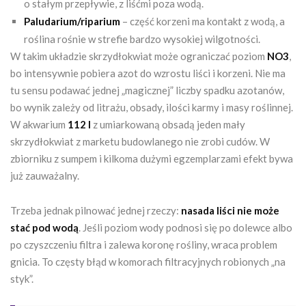
o stałym przepływie, z liśćmi poza wodą.
Paludarium/riparium
– część korzeni ma kontakt z wodą, a
roślina rośnie w strefie bardzo wysokiej wilgotności.
W takim układzie skrzydłokwiat może ograniczać poziom
NO3
,
bo intensywnie pobiera azot do wzrostu liści i korzeni. Nie ma
tu sensu podawać jednej „magicznej” liczby spadku azotanów,
bo wynik zależy od litrażu, obsady, ilości karmy i masy roślinnej.
W akwarium
112 l
z umiarkowaną obsadą jeden mały
skrzydłokwiat z marketu budowlanego nie zrobi cudów. W
zbiorniku z sumpem i kilkoma dużymi egzemplarzami efekt bywa
już zauważalny.
Trzeba jednak pilnować jednej rzeczy:
nasada liści nie może
stać pod wodą
. Jeśli poziom wody podnosi się po dolewce albo
po czyszczeniu filtra i zalewa koronę rośliny, wraca problem
gnicia. To częsty błąd w komorach filtracyjnych robionych „na
styk”.