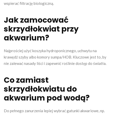
wspierać filtrację biologiczną.
Jak zamocować
skrzydłokwiat przy
akwarium?
Najprościej użyć koszyka hydroponicznego, uchwytu na
krawędź szyby albo komory sumpa/HOB. Kluczowe jest to, by
nie zalewać nasady liści i zapewnić roślinie dostęp do światła.
Co zamiast
skrzydłokwiatu do
akwarium pod wodą?
Do pełnego zanurzenia lepiej wybrać gatunki akwariowe, np.