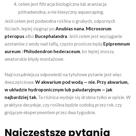
celem jest filtracja biologiczna lub aranżacja
półnadwodna, a nie klasyczny aquascaping.
Jeśli celem jest podwodna roślina o grubych, odpornych
liściach, lepiej sięgnąć po
Anubias nana
,
Microsorum
pteropus
albo
Bucephalandra
. Jeśli celem jest wyciąganie
azotanów z wody nad taflą, często prostsze będą
Epipremnum
aureum
i
Philodendron hederaceum
, bo lepiej znoszą
amatorskie błędy montażowe.
Najrozsądniejsza odpowiedź na tytułowe pytanie jest więc
dwuczęściowa.
W akwarium pod wodą — nie.
Przy akwarium,
w układzie hydroponicznym lub paludaryjnym — jak
najbardziej tak.
Ta różnica wydaje się drobna tylko w opisie. W
praktyce decyduje, czy roślina będzie ozdobą przez rok, czy
gnijącym eksperymentem przez dwa tygodnie.
Najczęstsze pytania