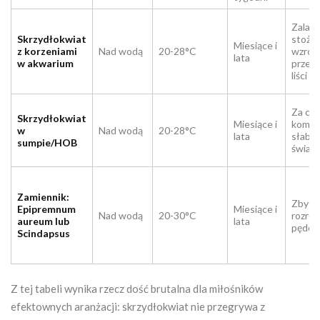
Zalani
Skrzydłokwiat
stożk
Miesiące i
z korzeniami
Nad wodą
20-28°C
wzros
lata
w akwarium
przes
liści
Za cia
Skrzydłokwiat
Miesiące i
komor
w
Nad wodą
20-28°C
lata
słaby
sumpie/HOB
światł
Zamiennik:
Zbyt s
Epipremnum
Miesiące i
Nad wodą
20-30°C
rozros
aureum lub
lata
pędó
Scindapsus
Z tej tabeli wynika rzecz dość brutalna dla miłośników
efektownych aranżacji: skrzydłokwiat nie przegrywa z