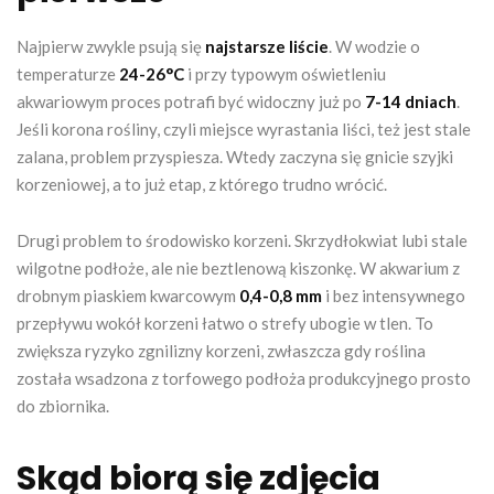
Najpierw zwykle psują się
najstarsze liście
. W wodzie o
temperaturze
24-26°C
i przy typowym oświetleniu
akwariowym proces potrafi być widoczny już po
7-14 dniach
.
Jeśli korona rośliny, czyli miejsce wyrastania liści, też jest stale
zalana, problem przyspiesza. Wtedy zaczyna się gnicie szyjki
korzeniowej, a to już etap, z którego trudno wrócić.
Drugi problem to środowisko korzeni. Skrzydłokwiat lubi stale
wilgotne podłoże, ale nie beztlenową kiszonkę. W akwarium z
drobnym piaskiem kwarcowym
0,4-0,8 mm
i bez intensywnego
przepływu wokół korzeni łatwo o strefy ubogie w tlen. To
zwiększa ryzyko zgnilizny korzeni, zwłaszcza gdy roślina
została wsadzona z torfowego podłoża produkcyjnego prosto
do zbiornika.
Skąd biorą się zdjęcia