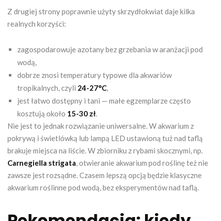
Z drugiej strony poprawnie użyty skrzydłokwiat daje kilka
realnych korzyści:
zagospodarowuje azotany bez grzebania w aranżacji pod
wodą,
dobrze znosi temperatury typowe dla akwariów
tropikalnych, czyli
24-27°C
,
jest łatwo dostępny i tani — małe egzemplarze często
kosztują około
15-30 zł
.
Nie jest to jednak rozwiązanie uniwersalne. W akwarium z
pokrywą i świetlówką lub lampą LED ustawioną tuż nad taflą
brakuje miejsca na liście. W zbiorniku z rybami skocznymi, np.
Carnegiella strigata
, otwieranie akwarium pod roślinę też nie
zawsze jest rozsądne. Czasem lepszą opcją będzie klasyczne
akwarium roślinne pod wodą, bez eksperymentów nad taflą.
Rekomendacja: kiedy