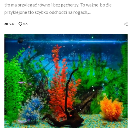
tło ma przylegać równo i bez pęcherzy. To ważne, bo źle
przyklejone tło szybko odchodzi na rogach,…
243
36