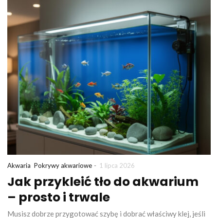
-
Akwaria
Pokrywy akwariowe
1 lipca 2026
Jak przykleić tło do akwarium
– prosto i trwale
Musisz dobrze przygotować szybę i dobrać właściwy klej, jeśli