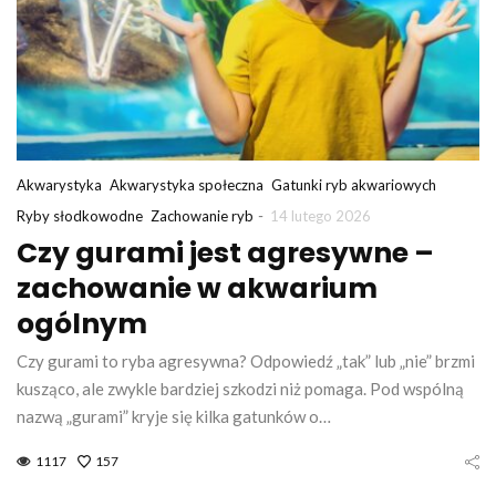
Akwarystyka
Akwarystyka społeczna
Gatunki ryb akwariowych
-
Ryby słodkowodne
Zachowanie ryb
14 lutego 2026
Czy gurami jest agresywne –
zachowanie w akwarium
ogólnym
Czy gurami to ryba agresywna? Odpowiedź „tak” lub „nie” brzmi
kusząco, ale zwykle bardziej szkodzi niż pomaga. Pod wspólną
nazwą „gurami” kryje się kilka gatunków o…
1117
157