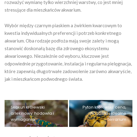
rozważyć wymianę tylko wierzchniej warstwy, co jest mniej
stresujące dla mieszkańców akwarium.
Wybór między czarnym piaskiem a żwirkiem kwarcowym to
kwestia indywidualnych preferencji i potrzeb konkretnego
akwarium. Oba rodzaje podłoża mają swoje zalety i mogą
stanowić doskonałą bazę dla zdrowego ekosystemu
akwariowego. Niezależnie od wyboru, kluczowe jest
odpowiednie przygotowanie, instalacja i regularna pielęgnacja,
które zapewnią długotrwałe zadowolenie zarówno akwaryście,
jak i mieszkańcom podwodnego świata.
Skakun królewski
Pyton królewski: cena,
arlekinowy: hodowla i
hodowla i idealne
wymagania
terrarium