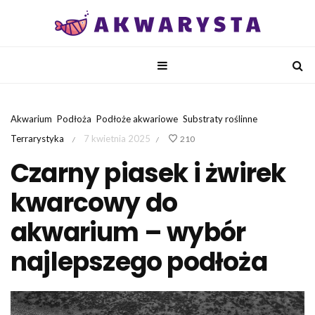
Akwarium
Podłoża
Podłoże akwariowe
Substraty roślinne
Terrarystyka
7 kwietnia 2025
210
/
/
Czarny piasek i żwirek
kwarcowy do
akwarium – wybór
najlepszego podłoża