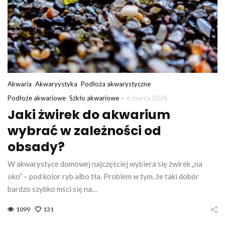
Akwaria
Akwaryystyka
Podłoża akwarystyczne
-
Podłoże akwariowe
Szkło akwariowe
6 marca 2026
Jaki żwirek do akwarium
wybrać w zależności od
obsady?
W akwarystyce domowej najczęściej wybiera się żwirek „na
oko” – pod kolor ryb albo tła. Problem w tym, że taki dobór
bardzo szybko mści się na…
1099
131