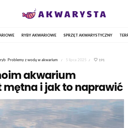
ARIOWE
RYBY AKWARIOWE
SPRZĘT AKWARYSTYCZNY
TER
 ryb
Problemy z wodą w akwarium
5 lipca 2025
191
/
/
moim akwarium
mętna i jak to naprawić