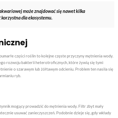
 akwariowej może znajdować się nawet kilka
t korzystna dla ekosystemu.
nicznej
bumarłe części roślin to kolejne częste przyczyny mętnienia wody.
o rozwoju bakterii heterotroficznych, które żywią się tymi
tnienie o szarawym lub żółtawym odcieniu. Problem ten nasila się
armianiu ryb.
czynnik mogący prowadzić do mętnienia wody. Filtr zbyt mały
utecznie usuwać zanieczyszczeń. Podobnie dzieje się, gdy wkłady