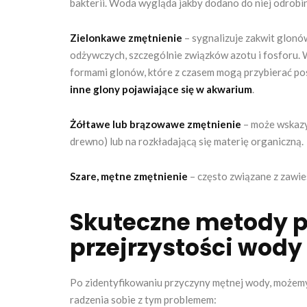
bakterii. Woda wygląda jakby dodano do niej odrobi
Zielonkawe zmętnienie
– sygnalizuje zakwit glon
odżywczych, szczególnie związków azotu i fosforu. 
formami glonów, które z czasem mogą przybierać pos
inne glony pojawiające się w akwarium
.
Żółtawe lub brązowawe zmętnienie
– może wskazyw
drewno) lub na rozkładającą się materię organiczną.
Szare, mętne zmętnienie
– często związane z zawies
Skuteczne metody 
przejrzystości wody
Po zidentyfikowaniu przyczyny mętnej wody, możemy p
radzenia sobie z tym problemem: