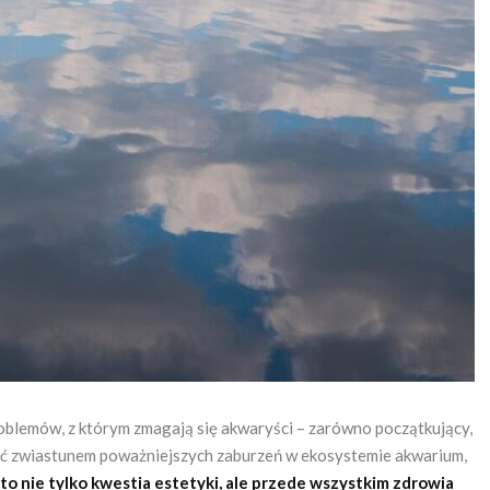
oblemów, z którym zmagają się akwaryści – zarówno początkujący,
yć zwiastunem poważniejszych zaburzeń w ekosystemie akwarium,
to nie tylko kwestia estetyki, ale przede wszystkim zdrowia