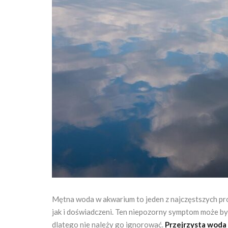
Mętna woda w akwarium to jeden z najczęstszych pr
jak i doświadczeni. Ten niepozorny symptom może b
dlatego nie należy go ignorować.
Przejrzysta woda 