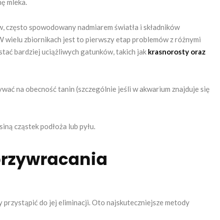
nę mleka.
ów, często spowodowany nadmiarem światła i składników
W wielu zbiornikach jest to pierwszy etap problemów z różnymi
tać bardziej uciążliwych gatunków, takich jak
krasnorosty oraz
ać na obecność tanin (szczególnie jeśli w akwarium znajduje się
iną cząstek podłoża lub pyłu.
przywracania
rzystąpić do jej eliminacji. Oto najskuteczniejsze metody