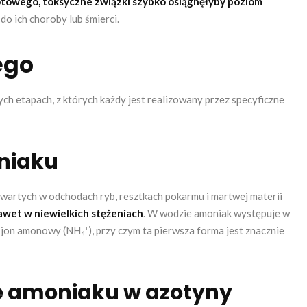
towego, toksyczne związki szybko osiągnęłyby poziom
do ich choroby lub śmierci.
ego
h etapach, z których każdy jest realizowany przez specyficzne
oniaku
wartych w odchodach ryb, resztkach pokarmu i martwej materii
awet w niewielkich stężeniach
. W wodzie amoniak występuje w
 jon amonowy (NH₄⁺), przy czym ta pierwsza forma jest znacznie
ie amoniaku w azotyny