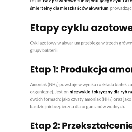
roślin.
Bez prawidłowo funkcjonującego cyklu azo
śmiertelny dla mieszkańców akwarium
, prowadząc 
Etapy cyklu azotow
Cykl azotowy w akwarium przebiega w trzech głównyc
grupy bakterii:
Etap 1: Produkcja am
Amoniak (NH₃) powstaje w wyniku rozkładu białek za
organicznej. Jest on
niezwykle toksyczny dla ryb n
dwóch formach: jako czysty amoniak (NH₃) oraz jako
bardziej niebezpieczna dla organizmów wodnych.
Etap 2: Przekształcen