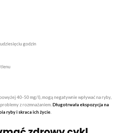
kudziesięciu godzin
 tlenu
 (powyżej 40-50 mg/l), mogą negatywnie wpływać na ryby,
i problemy z rozmnażaniem.
Długotrwała ekspozycja na
 ryby i skraca ich życie
.
zymać zdrowy cykl