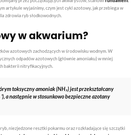
 pomijany przez początkujących akwarystów, stanowi
fundament
ym artykule wyjaśnimy, czym jest cykl azotowy, jak przebiega w
dla zdrowia ryb słodkowodnych.
towy w akwarium?
iązków azotowych zachodzących w środowisku wodnym. W
sycznych odpadów azotowych (głównie amoniaku) w mniej
 bakterii nitryfikacyjnych.
którym toksyczny amoniak (NH₃) jest przekształcany
⁻), a następnie w stosunkowo bezpieczne azotany
, niezjedzone resztki pokarmu oraz rozkładające się szczątki