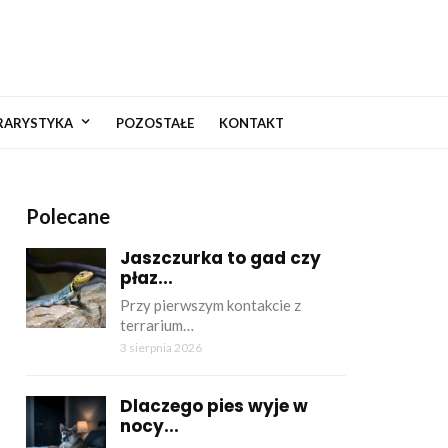
RARYSTYKA
POZOSTAŁE
KONTAKT
Polecane
Jaszczurka to gad czy
płaz...
Przy pierwszym kontakcie z
terrarium…
3 sierpnia 2026
Dlaczego pies wyje w
nocy...