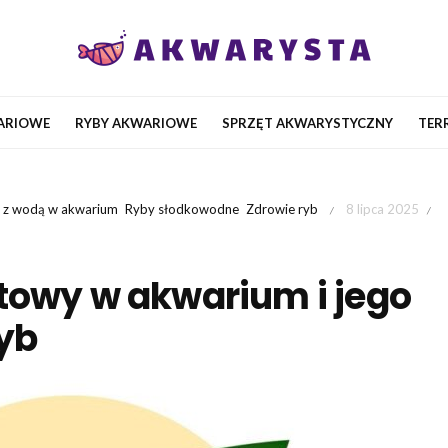
ARIOWE
RYBY AKWARIOWE
SPRZĘT AKWARYSTYCZNY
TER
 z wodą w akwarium
Ryby słodkowodne
Zdrowie ryb
8 lipca 2025
/
/
towy w akwarium i jego
yb