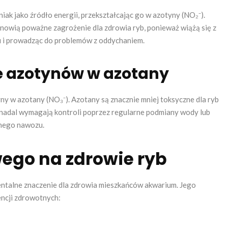
ak jako źródło energii, przekształcając go w azotyny (NO₂⁻).
anowią poważne zagrożenie dla zdrowia ryb, ponieważ wiążą się z
nu i prowadząc do problemów z oddychaniem.
ie azotynów w azotany
ny w azotany (NO₃⁻). Azotany są znacznie mniej toksyczne dla ryb
 nadal wymagają kontroli poprzez regularne podmiany wody lub
lnego nawozu.
ego na zdrowie ryb
ntalne znaczenie dla zdrowia mieszkańców akwarium. Jego
ncji zdrowotnych: