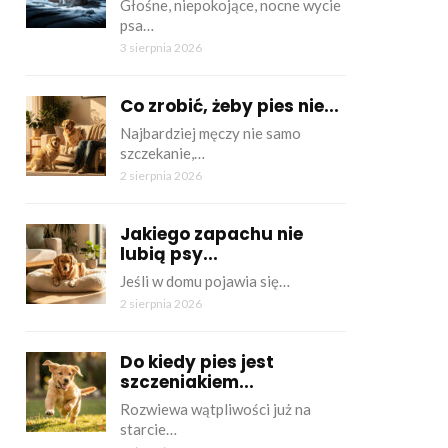
Głośne, niepokojące, nocne wycie
psa…
3 sierpnia 2026
Co zrobić, żeby pies nie...
Najbardziej męczy nie samo
szczekanie,…
2 sierpnia 2026
Jakiego zapachu nie
lubią psy...
Jeśli w domu pojawia się…
2 sierpnia 2026
Do kiedy pies jest
szczeniakiem...
Rozwiewa wątpliwości już na
starcie…