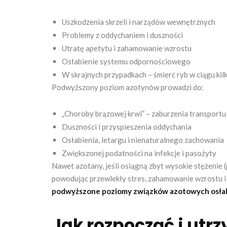
Uszkodzenia skrzeli i narządów wewnętrznych
Problemy z oddychaniem i duszności
Utratę apetytu i zahamowanie wzrostu
Osłabienie systemu odpornościowego
W skrajnych przypadkach – śmierć ryb w ciągu kil
Podwyższony poziom azotynów prowadzi do:
„Choroby brązowej krwi” – zaburzenia transportu
Duszności i przyspieszenia oddychania
Osłabienia, letargu i nienaturalnego zachowania
Zwiększonej podatności na infekcje i pasożyty
Nawet azotany, jeśli osiągną zbyt wysokie stężenie
powodując przewlekły stres, zahamowanie wzrostu 
podwyższone poziomy związków azotowych osłabia
Jak rozpocząć i utr