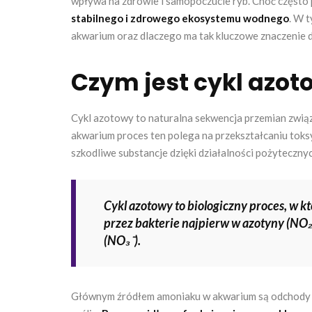
wpływa na zdrowie i samopoczucie ryb. Choć często
stabilnego i zdrowego ekosystemu wodnego
. W t
akwarium oraz dlaczego ma tak kluczowe znaczenie 
Czym jest cykl azo
Cykl azotowy to naturalna sekwencja przemian zw
akwarium proces ten polega na przekształcaniu tok
szkodliwe substancje dzięki działalności pożytecznych
Cykl azotowy to biologiczny proces, w 
przez bakterie najpierw w azotyny (NO₂
(NO₃⁻).
Głównym źródłem amoniaku w akwarium są odchody ryb