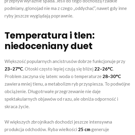
przepływ wyraźnie spada. Jeśli do tego dochodzą rzadkie
podmiany, glonojad nie ma z czego „oddychać”, nawet gdy inne
ryby jeszcze wyglądają poprawnie.
Temperatura i tlen:
niedoceniany duet
Większość popularnych ancistrusów dobrze funkcjonuje przy
23–27°C
. Otoski często lepiej czują się bliżej
22–26°C
.
Problem zaczyna się latem: woda o temperaturze
28–30°C
zawiera mniej tlenu, a metabolizm ryb przyspiesza. To podwójne
obciążenie. Długotrwałe przegrzewanie nie daje
spektakularnych objawów od razu, ale obniża odporność i
skraca życie.
W większych zbrojnikach dochodzi jeszcze intensywna
produkcja odchodów. Ryba wielkości
25 cm
generuje