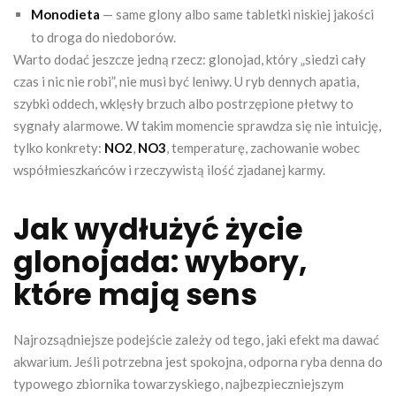
Monodieta
— same glony albo same tabletki niskiej jakości
to droga do niedoborów.
Warto dodać jeszcze jedną rzecz: glonojad, który „siedzi cały
czas i nic nie robi”, nie musi być leniwy. U ryb dennych apatia,
szybki oddech, wklęsły brzuch albo postrzępione płetwy to
sygnały alarmowe. W takim momencie sprawdza się nie intuicję,
tylko konkrety:
NO2
,
NO3
, temperaturę, zachowanie wobec
współmieszkańców i rzeczywistą ilość zjadanej karmy.
Jak wydłużyć życie
glonojada: wybory,
które mają sens
Najrozsądniejsze podejście zależy od tego, jaki efekt ma dawać
akwarium. Jeśli potrzebna jest spokojna, odporna ryba denna do
typowego zbiornika towarzyskiego, najbezpieczniejszym