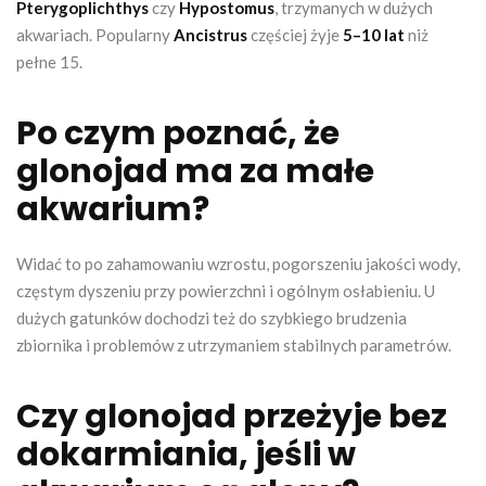
Pterygoplichthys
czy
Hypostomus
, trzymanych w dużych
akwariach. Popularny
Ancistrus
częściej żyje
5–10 lat
niż
pełne 15.
Po czym poznać, że
glonojad ma za małe
akwarium?
Widać to po zahamowaniu wzrostu, pogorszeniu jakości wody,
częstym dyszeniu przy powierzchni i ogólnym osłabieniu. U
dużych gatunków dochodzi też do szybkiego brudzenia
zbiornika i problemów z utrzymaniem stabilnych parametrów.
Czy glonojad przeżyje bez
dokarmiania, jeśli w