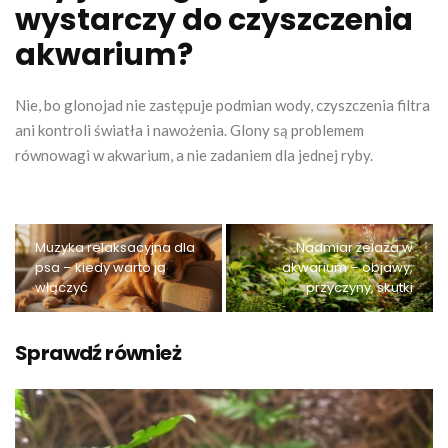
wystarczy do czyszczenia
akwarium?
Nie, bo glonojad nie zastępuje podmian wody, czyszczenia filtra
ani kontroli światła i nawożenia. Glony są problemem
równowagi w akwarium, a nie zadaniem dla jednej ryby.
Muzyka relaksacyjna dla
Nadmiar żelaza w
psa – kiedy warto ją
akwarium – objawy,
włączyć
przyczyny, skutki
Sprawdź również