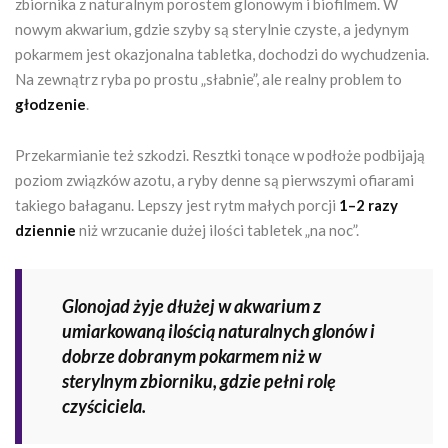
zbiornika z naturalnym porostem glonowym i biofilmem. W
nowym akwarium, gdzie szyby są sterylnie czyste, a jedynym
pokarmem jest okazjonalna tabletka, dochodzi do wychudzenia.
Na zewnątrz ryba po prostu „słabnie”, ale realny problem to
głodzenie
.
Przekarmianie też szkodzi. Resztki tonące w podłoże podbijają
poziom związków azotu, a ryby denne są pierwszymi ofiarami
takiego bałaganu. Lepszy jest rytm małych porcji
1–2 razy
dziennie
niż wrzucanie dużej ilości tabletek „na noc”.
Glonojad żyje dłużej w akwarium z
umiarkowaną ilością naturalnych glonów i
dobrze dobranym pokarmem niż w
sterylnym zbiorniku, gdzie pełni rolę
czyściciela.