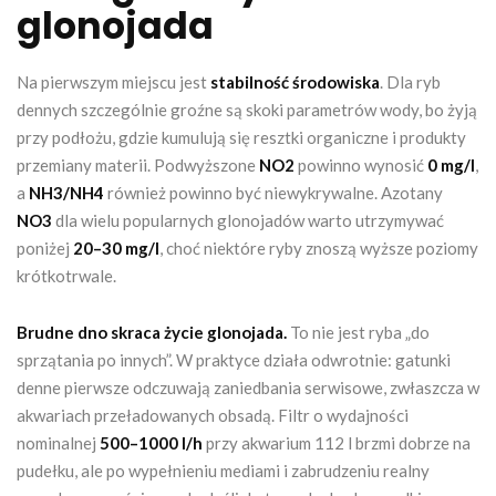
glonojada
Na pierwszym miejscu jest
stabilność środowiska
. Dla ryb
dennych szczególnie groźne są skoki parametrów wody, bo żyją
przy podłożu, gdzie kumulują się resztki organiczne i produkty
przemiany materii. Podwyższone
NO2
powinno wynosić
0 mg/l
,
a
NH3/NH4
również powinno być niewykrywalne. Azotany
NO3
dla wielu popularnych glonojadów warto utrzymywać
poniżej
20–30 mg/l
, choć niektóre ryby znoszą wyższe poziomy
krótkotrwale.
Brudne dno skraca życie glonojada.
To nie jest ryba „do
sprzątania po innych”. W praktyce działa odwrotnie: gatunki
denne pierwsze odczuwają zaniedbania serwisowe, zwłaszcza w
akwariach przeładowanych obsadą. Filtr o wydajności
nominalnej
500–1000 l/h
przy akwarium 112 l brzmi dobrze na
pudełku, ale po wypełnieniu mediami i zabrudzeniu realny