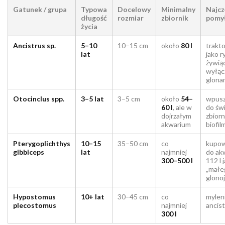
Gatunek / grupa
Typowa
Docelowy
Minimalny
Najcz
długość
rozmiar
zbiornik
pomy
życia
Ancistrus sp.
5–10
10–15 cm
około
80 l
trakt
lat
jako r
żywiąc
wyłąc
glona
Otocinclus spp.
3–5 lat
3–5 cm
około
54–
wpusz
60 l
, ale w
do św
dojrzałym
zbiorn
akwarium
biofil
Pterygoplichthys
10–15
35–50 cm
co
kupow
gibbiceps
lat
najmniej
do ak
300–500 l
112 l 
„małe
glono
Hypostomus
10+ lat
30–45 cm
co
myleni
plecostomus
najmniej
ancis
300 l