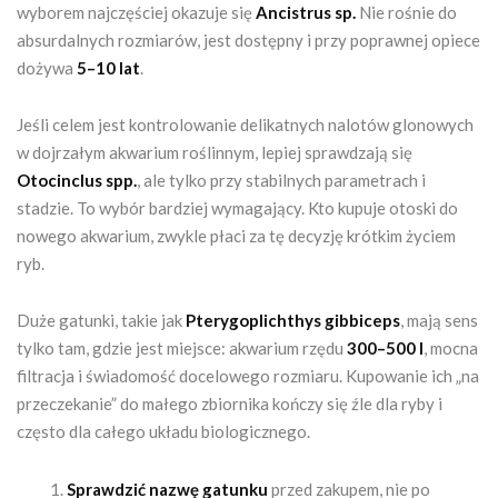
wyborem najczęściej okazuje się
Ancistrus sp.
Nie rośnie do
absurdalnych rozmiarów, jest dostępny i przy poprawnej opiece
dożywa
5–10 lat
.
Jeśli celem jest kontrolowanie delikatnych nalotów glonowych
w dojrzałym akwarium roślinnym, lepiej sprawdzają się
Otocinclus spp.
, ale tylko przy stabilnych parametrach i
stadzie. To wybór bardziej wymagający. Kto kupuje otoski do
nowego akwarium, zwykle płaci za tę decyzję krótkim życiem
ryb.
Duże gatunki, takie jak
Pterygoplichthys gibbiceps
, mają sens
tylko tam, gdzie jest miejsce: akwarium rzędu
300–500 l
, mocna
filtracja i świadomość docelowego rozmiaru. Kupowanie ich „na
przeczekanie” do małego zbiornika kończy się źle dla ryby i
często dla całego układu biologicznego.
Sprawdzić nazwę gatunku
przed zakupem, nie po