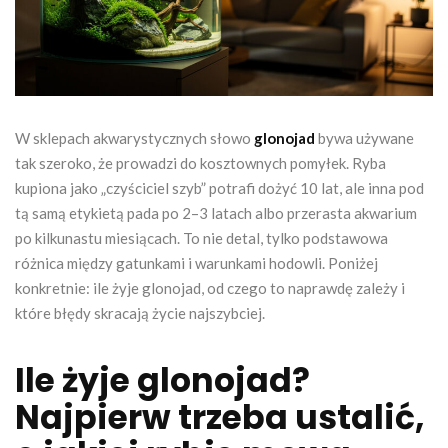
W sklepach akwarystycznych słowo
glonojad
bywa używane
tak szeroko, że prowadzi do kosztownych pomyłek. Ryba
kupiona jako „czyściciel szyb” potrafi dożyć 10 lat, ale inna pod
tą samą etykietą pada po 2–3 latach albo przerasta akwarium
po kilkunastu miesiącach. To nie detal, tylko podstawowa
różnica między gatunkami i warunkami hodowli. Poniżej
konkretnie: ile żyje glonojad, od czego to naprawdę zależy i
które błędy skracają życie najszybciej.
Ile żyje glonojad?
Najpierw trzeba ustalić,