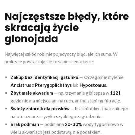
Najczęstsze błędy, które
skracają życie
glonojada
Najwięcej szkód robi nie pojedynczy błąd, ale ich suma. W
praktyce powtarzają się te same scenariusze:
Zakup bez identyfikacji gatunku
— szczególnie mylenie
Ancistrus
z
Pterygoplichthys
lub
Hypostomus
.
Zbyt małe akwarium
— np. trzymanie gibicepsa w
112 l
,
gdzie nie ma miejsca ani na ruch, ani na stabilną filtrację.
Świeży zbiornik dla otosków
— brak biofilmu i naturalnego
nalotu oznacza ryzyko szybkiego zagłodzenia.
Brak podmian
— podmiana
20–30%
wody tygodniowo w
wielu akwariach jest podstawą, nie dodatkiem.