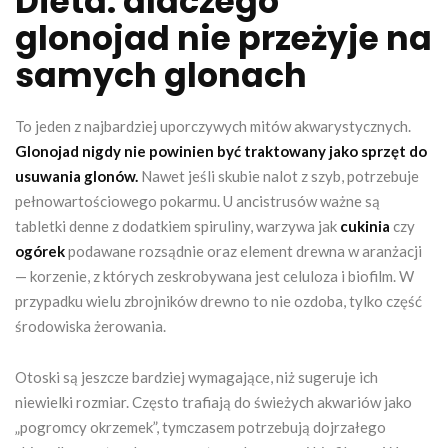
Dieta: dlaczego
glonojad nie przeżyje na
samych glonach
To jeden z najbardziej uporczywych mitów akwarystycznych.
Glonojad nigdy nie powinien być traktowany jako sprzęt do
usuwania glonów.
Nawet jeśli skubie nalot z szyb, potrzebuje
pełnowartościowego pokarmu. U ancistrusów ważne są
tabletki denne z dodatkiem spiruliny, warzywa jak
cukinia
czy
ogórek
podawane rozsądnie oraz element drewna w aranżacji
— korzenie, z których zeskrobywana jest celuloza i biofilm. W
przypadku wielu zbrojników drewno to nie ozdoba, tylko część
środowiska żerowania.
Otoski są jeszcze bardziej wymagające, niż sugeruje ich
niewielki rozmiar. Często trafiają do świeżych akwariów jako
„pogromcy okrzemek”, tymczasem potrzebują dojrzałego