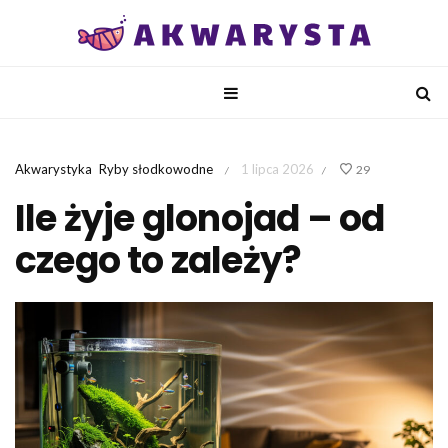
Akwarystyka
Ryby słodkowodne
1 lipca 2026
29
/
/
Ile żyje glonojad – od
czego to zależy?