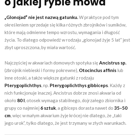
o jakiej rybie mowa
„Glonojad” nie jest nazwą gatunku.
W praktyce pod tym
określeniem sprzedaje się kilka różnych zbrojników i sumików,
które mają odmienne tempo wzrostu, wymagania i długość
życia. To dlatego odpowiedź w rodzaju „glonojad żyje 5 lat” jest
zbyt uproszczona, by miała wartość.
Najczęściej w akwariach domowych spotyka się
Ancistrus sp.
(zbrojnik niebieski i formy pokrewne),
Otocinclus affinis
lub
inne otoski, a także większe gatunki z rodzaju
Pterygoplichthys
, np.
Pterygoplichthys gibbiceps
. Każdy z
nich funkcjonuje inaczej. Ancistrus dobrze znosi akwaria od
około
80 l
, otosek wymaga stabilnego, dojrzałego zbiornika i
grupy co najmniej
6 sztuk
, a gibiceps dorasta nawet do
35–50
cm
, więc w małym akwarium żyje krócej nie dlatego, że „taki
jego urok”, tylko dlatego, że jest trzymany w złych warunkach.