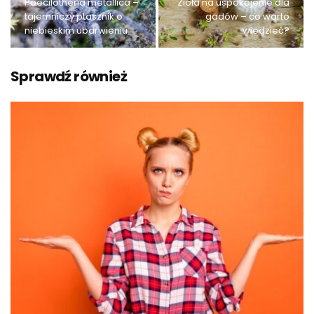
Poecilotheria metallica –
Zioła na uspokojenie dla
tajemniczy ptasznik o
gadów – co warto
niebieskim ubarwieniu
wiedzieć?
Sprawdź również