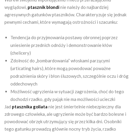
wyglądowi,
ptasznik blondi
nie należy do najbardziej
agresywnych gatunków ptaszników. Charakteryzuje się jednak
pewnymi cechami, które wymagają ostrożności i szacunku:
Tendencja do przyjmowania postawy obronnej poprzez
uniesienie przednich odnóży i demonstrowanie kłów
(chelicery)
Zdolność do „bombardowania” włoskami parzącymi
(urticating hairs), które mogą powodować poważne
podrażnienia skóry i błon śluzowych, szczególnie oczu i dróg
oddechowych
Możliwość ugryzienia w sytuacji zagrożenia, choć do tego
dochodzi rzadko, gdy pająk nie ma możliwości ucieczki
Jad
ptasznika goliata
nie jest śmiertelnie niebezpieczny dla
zdrowego człowieka, ale ugryzienie może być bardzo bolesne i
powodować obrzęk utrzymujący się przez kilka dni. Osobniki
tego gatunku prowadzą głównie nocny tryb życia, rzadko