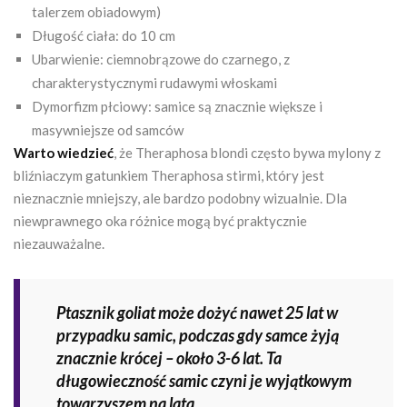
talerzem obiadowym)
Długość ciała: do 10 cm
Ubarwienie: ciemnobrązowe do czarnego, z
charakterystycznymi rudawymi włoskami
Dymorfizm płciowy: samice są znacznie większe i
masywniejsze od samców
Warto wiedzieć
, że Theraphosa blondi często bywa mylony z
bliźniaczym gatunkiem Theraphosa stirmi, który jest
nieznacznie mniejszy, ale bardzo podobny wizualnie. Dla
niewprawnego oka różnice mogą być praktycznie
niezauważalne.
Ptasznik goliat może dożyć nawet 25 lat w
przypadku samic, podczas gdy samce żyją
znacznie krócej – około 3-6 lat. Ta
długowieczność samic czyni je wyjątkowym
towarzyszem na lata.