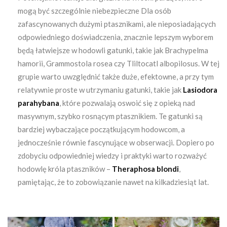
mogą być szczególnie niebezpieczne Dla osób
zafascynowanych dużymi ptasznikami, ale nieposiadających
odpowiedniego doświadczenia, znacznie lepszym wyborem
będą łatwiejsze w hodowli gatunki, takie jak Brachypelma
hamorii, Grammostola rosea czy Tliltocatl albopilosus. W tej
grupie warto uwzględnić także duże, efektowne, a przy tym
relatywnie proste w utrzymaniu gatunki, takie jak
Lasiodora
parahybana
, które pozwalają oswoić się z opieką nad
masywnym, szybko rosnącym ptasznikiem. Te gatunki są
bardziej wybaczające początkującym hodowcom, a
jednocześnie równie fascynujące w obserwacji. Dopiero po
zdobyciu odpowiedniej wiedzy i praktyki warto rozważyć
hodowlę króla ptaszników –
Theraphosa blondi
,
pamiętając, że to zobowiązanie nawet na kilkadziesiąt lat.