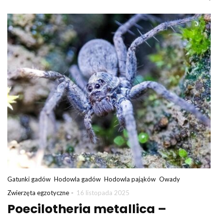
Gatunki gadów
Hodowla gadów
Hodowla pająków
Owady
-
Zwierzęta egzotyczne
16 listopada 2025
Poecilotheria metallica –