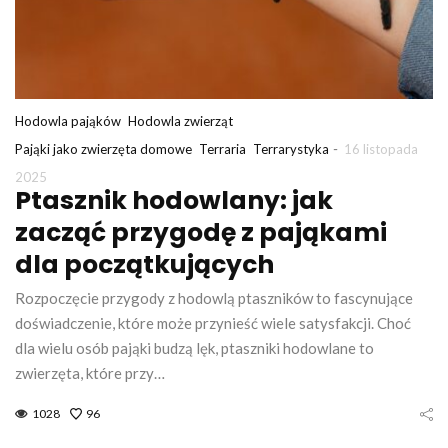
Hodowla pająków
Hodowla zwierząt
-
Pająki jako zwierzęta domowe
Terraria
Terrarystyka
16 listopada
2025
Ptasznik hodowlany: jak
zacząć przygodę z pająkami
dla początkujących
Rozpoczęcie przygody z hodowlą ptaszników to fascynujące
doświadczenie, które może przynieść wiele satysfakcji. Choć
dla wielu osób pająki budzą lęk, ptaszniki hodowlane to
zwierzęta, które przy…
1028
96