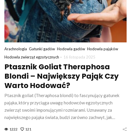
Arachnologia
Gatunki gadów
Hodowla gadów
Hodowla pająków
-
Hodowla zwierząt egzotycznych
16 listopada 2025
Ptasznik Goliat Theraphosa
Blondi – Największy Pająk Czy
Warto Hodować?
Ptasznik goliat (Theraphosa blondi) to fascynujący gatunek
pająka, który przyciąga uwagę hodowców egzotycznych
zwierząt swoimi imponującymi rozmiarami. Uznawany za
największego pająka świata, budzi zarówno zachwyt, jak…
1222
121