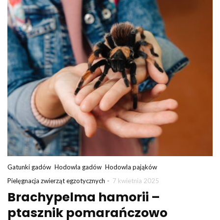
Gatunki gadów
Hodowla gadów
Hodowla pająków
-
Pielęgnacja zwierząt egzotycznych
7 kwietnia 2025
Brachypelma hamorii –
ptasznik pomarańczowo